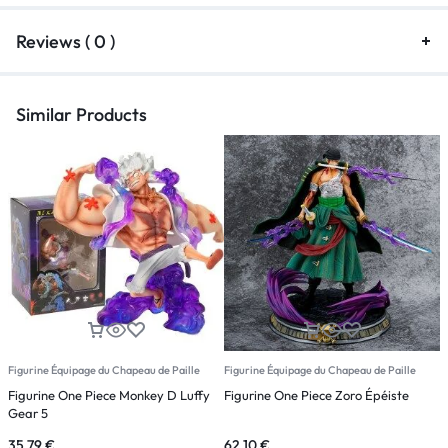
Reviews ( 0 )
Similar Products
Figurine Équipage du Chapeau de Paille
Figurine Équipage du Chapeau de Paille
F
Figurine One Piece Monkey D Luffy
Figurine One Piece Zoro Épéiste
F
Gear 5
35,79
€
62,10
€
2