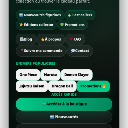
collection ou trouver le cadeau parfait.
Nouveautés figurines
Best-sellers
Éditions collector
Promotions
Blog
À propos
FAQ
Suivre ma commande
Contact
UNIVERS POPULAIRES
One Piece
Naruto
Demon Slayer
Jujutsu Kaisen
Dragon Ball
Promotions
ACCÈS RAPIDE
Accéder à la boutique
Nouveautés