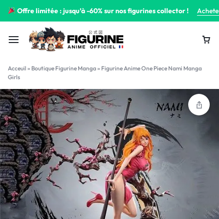
Offre limitée : jusqu’à -60% sur nos figurines collector !
Achete
Acceuil
»
Boutique Figurine Manga
»
Figurine Anime One Piece Nami Manga
Girls