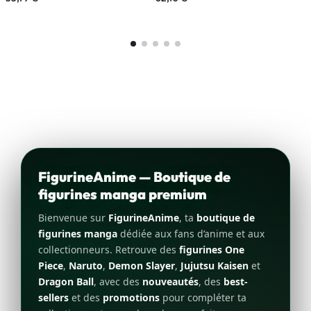
FigurineAnime — Boutique de
figurines manga premium
Bienvenue sur
FigurineAnime
, ta
boutique de
figurines manga
dédiée aux fans d’anime et aux
collectionneurs. Retrouve des
figurines One
Piece
,
Naruto
,
Demon Slayer
,
Jujutsu Kaisen
et
Dragon Ball
, avec des
nouveautés
, des
best-
sellers
et des
promotions
pour compléter ta