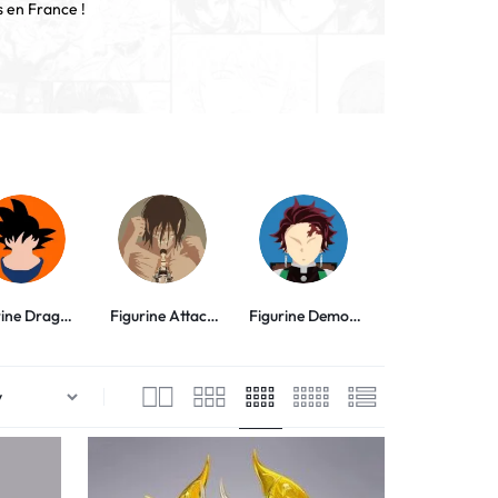
s en France !
rine Dragon
Figurine Attack
Figurine Demon
Figurine My Her
Ball
on Titan
Slayer
Academia