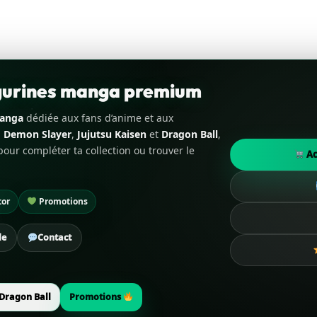
igurines manga premium
manga
dédiée aux fans d’anime et aux
,
Demon Slayer
,
Jujutsu Kaisen
et
Dragon Ball
,
our compléter ta collection ou trouver le
Ac
tor
Promotions
de
Contact
Dragon Ball
Promotions