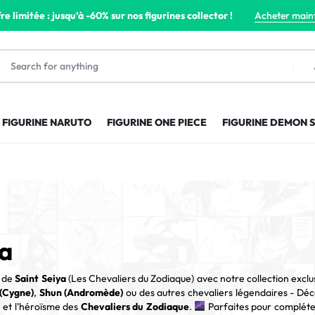
re limitée : jusqu’à -60% sur nos figurines collector !
Acheter main
FIGURINE NARUTO
FIGURINE ONE PIECE
FIGURINE DEMON 
ya
e de
Saint Seiya
(Les Chevaliers du Zodiaque) avec notre collection exclus
(Cygne)
,
Shun (Andromède)
ou des autres chevaliers légendaires - Déc
 et l'héroïsme des
Chevaliers du Zodiaque
.
Parfaites pour compléter