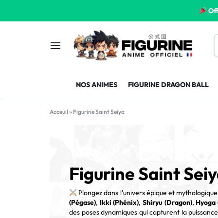
Off
FIGURINE
FIGURINE-
NOS ANIMES
FIGURINE DRAGON BALL
MANGA
MANGA-
FRANCE
FRANCE
Acceuil
»
Figurine Saint Seiya
Figurine Saint Sei
Plongez dans l'univers épique et mythologiqu
(Pégase)
,
Ikki (Phénix)
,
Shiryu (Dragon)
,
Hyoga 
des poses dynamiques qui capturent la puissance