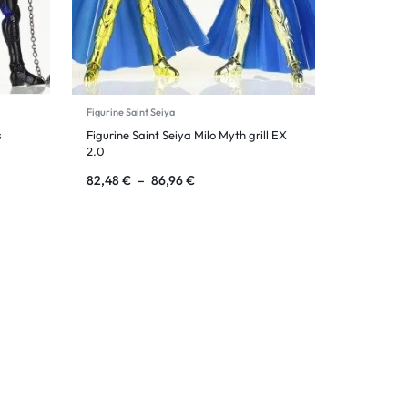
Figurine Saint Seiya
s
Figurine Saint Seiya Milo Myth grill EX
2.0
82,48
€
–
86,96
€