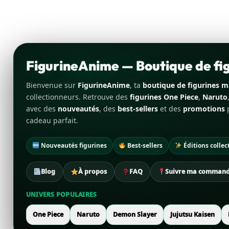
FigurineAnime — Boutique de f
Bienvenue sur
FigurineAnime
, ta
boutique de figurines 
collectionneurs. Retrouve des
figurines One Piece
,
Naruto
avec des
nouveautés
, des
best-sellers
et des
promotions
p
cadeau parfait.
Nouveautés figurines
Best-sellers
Éditions collec
Blog
À propos
FAQ
Suivre ma comman
UNIVERS POPULAIRES
One Piece
Naruto
Demon Slayer
Jujutsu Kaisen