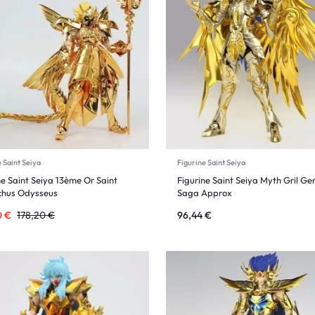
 Saint Seiya
Figurine Saint Seiya
ne Saint Seiya 13ème Or Saint
Figurine Saint Seiya Myth Gril Ge
chus Odysseus
Saga Approx
0
€
178,20
€
96,44
€