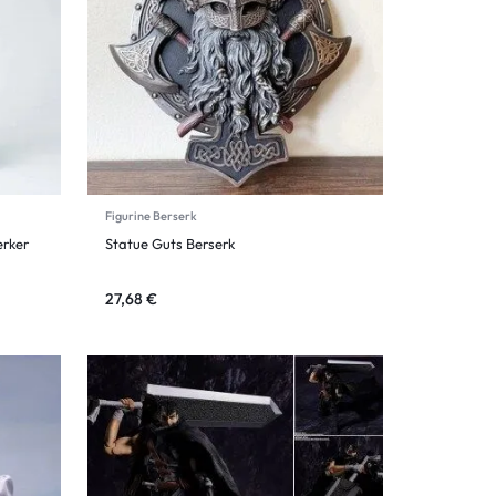
Figurine Berserk
erker
Statue Guts Berserk
27,68
€