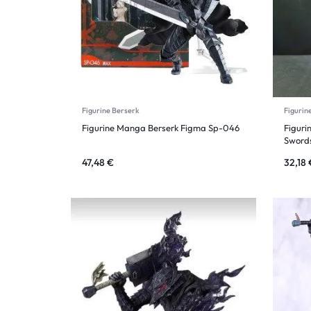
Figurine Berserk
Figurin
Figurine Manga Berserk Figma Sp-046
Figuri
Sword
47,48
€
32,18