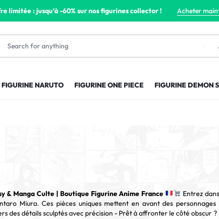
re limitée : jusqu’à -60% sur nos figurines collector !
Acheter main
FIGURINE NARUTO
FIGURINE ONE PIECE
FIGURINE DEMON 
sy & Manga Culte | Boutique Figurine Anime France
Entrez dans
Kentaro Miura. Ces pièces uniques mettent en avant des personnage
ers des détails sculptés avec précision - Prêt à affronter le côté obscur 