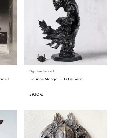
Figurine Berserk
rade L
Figurine Manga Guts Berserk
59,10
€