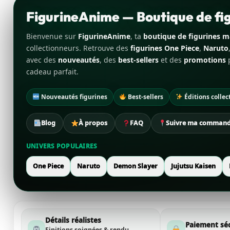
FigurineAnime — Boutique de f
Bienvenue sur
FigurineAnime
, ta
boutique de figurines 
collectionneurs. Retrouve des
figurines One Piece
,
Naruto
avec des
nouveautés
, des
best-sellers
et des
promotions
p
cadeau parfait.
Nouveautés figurines
Best-sellers
Éditions collec
Blog
À propos
FAQ
Suivre ma comman
UNIVERS POPULAIRES
One Piece
Naruto
Demon Slayer
Jujutsu Kaisen
Détails réalistes
Paiement sé
Finitions soignées & rendu