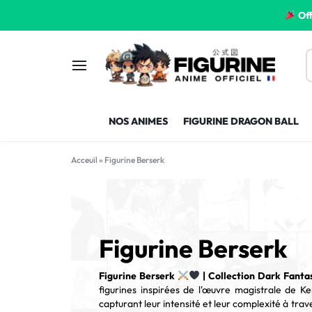
Off
FIGURINE
FIGURINE-
NOS ANIMES
FIGURINE DRAGON BALL
MANGA
MANGA-
FRANCE
FRANCE
Acceuil
»
Figurine Berserk
Figurine Berserk
Figurine Berserk
| Collection Dark Fanta
figurines inspirées de l'œuvre magistrale de 
capturant leur intensité et leur complexité à trav