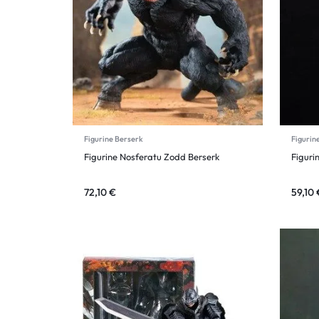
Figurine Berserk
Figurin
Figurine Nosferatu Zodd Berserk
Figuri
72,10
€
59,10