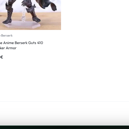
e Berserk
ne Anime Berserk Guts 410
ker Armor
9
€