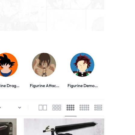
rine Dragon
Figurine Attack
Figurine Demon
Figurine My Her
Ball
on Titan
Slayer
Academia