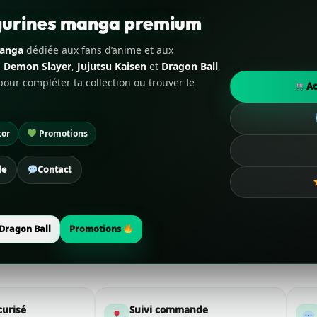
igurines manga premium
manga
dédiée aux fans d’anime et aux
,
Demon Slayer
,
Jujutsu Kaisen
et
Dragon Ball
,
our compléter ta collection ou trouver le
Ac
tor
Promotions
de
Contact
Dragon Ball
Promotions
curisé
Suivi commande