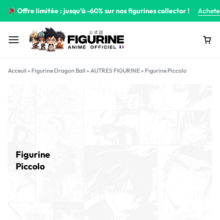
Offre limitée : jusqu’à -60% sur nos figurines collector !
Achete
Acceuil
»
Figurine Dragon Ball
»
AUTRES FIGURINE
»
Figurine Piccolo
Figurine
Piccolo