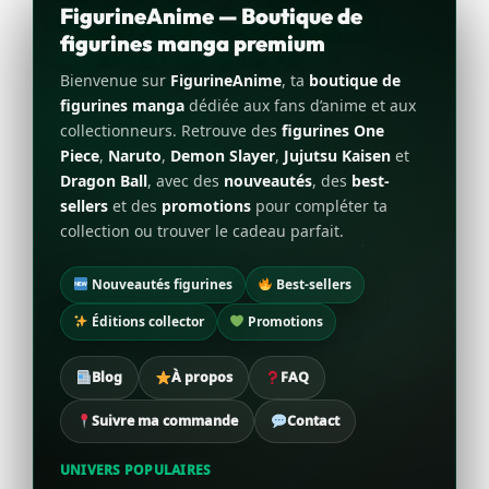
FigurineAnime — Boutique de
figurines manga premium
Bienvenue sur
FigurineAnime
, ta
boutique de
figurines manga
dédiée aux fans d’anime et aux
collectionneurs. Retrouve des
figurines One
Piece
,
Naruto
,
Demon Slayer
,
Jujutsu Kaisen
et
Dragon Ball
, avec des
nouveautés
, des
best-
sellers
et des
promotions
pour compléter ta
collection ou trouver le cadeau parfait.
Nouveautés figurines
Best-sellers
Éditions collector
Promotions
Blog
À propos
FAQ
Suivre ma commande
Contact
UNIVERS POPULAIRES