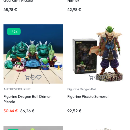
God Kami Piccolo
Namek
48,78
€
42,98
€
-42%
AUTRES FIGURINE
Figurine Dragon Ball
Figurine Dragon Ball Démon
Figurine Piccolo Samurai
Piccolo
50,44
€
86,26
€
92,52
€