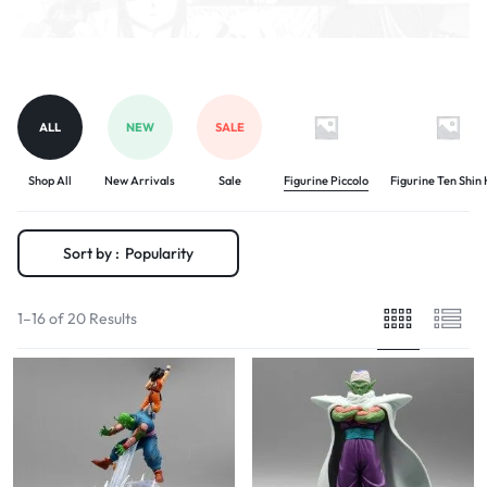
ALL
NEW
SALE
Shop All
New Arrivals
Sale
Figurine Piccolo
Figurine Ten Shin
Sort by :
Popularity
1–16 of 20 Results