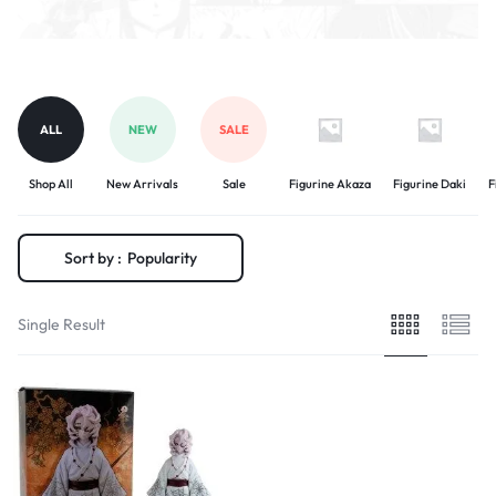
ALL
NEW
SALE
Shop All
New Arrivals
Sale
Figurine Akaza
Figurine Daki
F
Sort by :
Popularity
Single Result