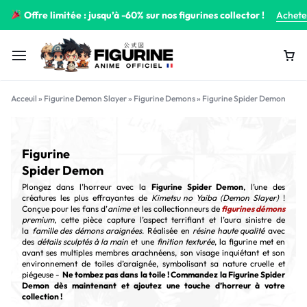
Offre limitée : jusqu’à -60% sur nos figurines collector !
Achete
Acceuil
»
Figurine Demon Slayer
»
Figurine Demons
»
Figurine Spider Demon
Figurine
Spider Demon
Plongez dans l’horreur avec la
Figurine Spider Demon
, l’une des
créatures les plus effrayantes de
Kimetsu no Yaiba (Demon Slayer)
!
Conçue pour les fans d’
anime
et les collectionneurs de
figurines démons
premium
, cette pièce capture l’aspect terrifiant et l’aura sinistre de
la
famille des démons araignées
. Réalisée en
résine haute qualité
avec
des
détails sculptés à la main
et une
finition texturée
, la figurine met en
avant ses multiples membres arachnéens, son visage inquiétant et son
environnement de toiles d’araignée, symbolisant sa nature cruelle et
piégeuse -
Ne tombez pas dans la toile ! Commandez la Figurine Spider
Demon dès maintenant et ajoutez une touche d’horreur à votre
collection !