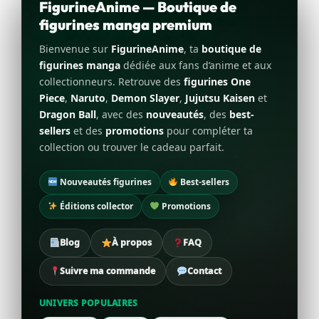
FigurineAnime — Boutique de
figurines manga premium
Bienvenue sur
FigurineAnime
, ta
boutique de
figurines manga
dédiée aux fans d’anime et aux
collectionneurs. Retrouve des
figurines One
Piece
,
Naruto
,
Demon Slayer
,
Jujutsu Kaisen
et
Dragon Ball
, avec des
nouveautés
, des
best-
sellers
et des
promotions
pour compléter ta
collection ou trouver le cadeau parfait.
Nouveautés figurines
Best-sellers
Éditions collector
Promotions
Blog
À propos
FAQ
Suivre ma commande
Contact
UNIVERS POPULAIRES