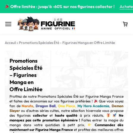
Offre limitée : jusqu’à -60% sur nos figurines collector !
Achete
Acceuil
»
Promotions Spéciales Été – Figurines Manga en Offre Limitée
Promotions
Spéciales Été
– Figurines
Manga en
Offre Limitée
Profitez de notre Promotions Spéciales Été sur Figurine Manga France
et faites des économies sur vos figurines préférées !
Que vous soyez
fan de
Naruto
,
Dragon Ball
,
One Piece
,
My Hero Academia
,
Demon
Slayer
ou d'autres séries cultes, notre sélection hivernale vous propose
des figurines
collector
et
haute qualité
à prix réduits.
Ne
manquez pas cette promotion éphémère !
Faites entrer la magie du
manga dans votre quotidien à petit prix.
Commandez dès
maintenant sur Figurine Manga France
et profitez des meilleures offres