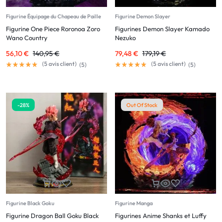
Figurine Équipage du Chapeau de Paille
Figurine Demon Slayer
Figurine One Piece Roronoa Zoro
Figurines Demon Slayer Kamado
Wano Country
Nezuko
56,10
€
140,95
€
79,48
€
179,19
€
(
5
avis client)
(
5
avis client)
(
5
)
(
5
)
-28%
Out Of Stock
Figurine Black Goku
Figurine Manga
Figurine Dragon Ball Goku Black
Figurines Anime Shanks et Luffy