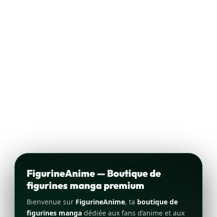
FigurineAnime — Boutique de
figurines manga premium
Bienvenue sur
FigurineAnime
, ta
boutique de
figurines manga
dédiée aux fans d’anime et aux