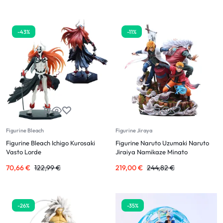
-43%
-11%
Figurine Bleach
Figurine Jiraya
Figurine Bleach Ichigo Kurosaki
Figurine Naruto Uzumaki Naruto
Vasto Lorde
Jiraiya Namikaze Minato
70,66
€
122,99
€
219,00
€
244,82
€
-26%
-35%