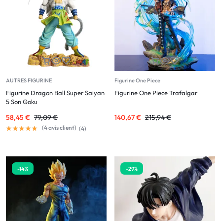
AUTRES FIGURINE
Figurine One Piece
Figurine Dragon Ball Super Saiyan
Figurine One Piece Trafalgar
5 Son Goku
58,45
€
79,09
€
140,67
€
215,94
€
(
4
avis client)
(
4
)
-14%
-29%