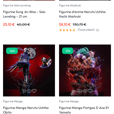
Figurine Solo Leveling
Figurine Akatsuki
Figurine Sung Jin-Woo – Solo
Figurine d’anime Naruto Uchiha
Leveling – 21 cm
Itachi Akatsuki
25,10
€
40,00
€
58,10
€
130,73
€
(
1
avis client)
(
1
)
-56%
-13%
Figurine Manga
Figurine Manga
Figurine Manga Naruto Uchiha
Figurine Manga Portgas D Ace Et
Obito
Yamato