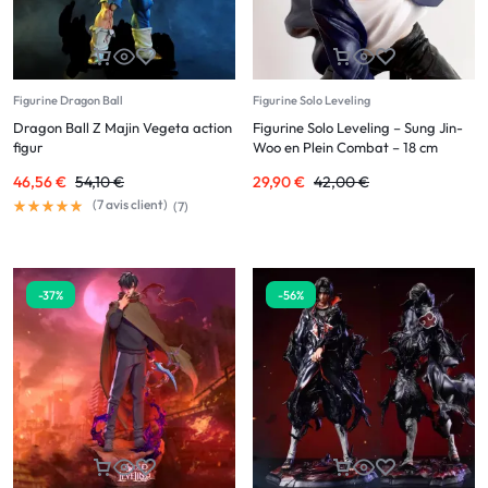
Figurine Dragon Ball
Figurine Solo Leveling
Dragon Ball Z Majin Vegeta action
Figurine Solo Leveling – Sung Jin-
figur
Woo en Plein Combat – 18 cm
46,56
€
54,10
€
29,90
€
42,00
€
(
7
avis client)
(
7
)
-37%
-56%