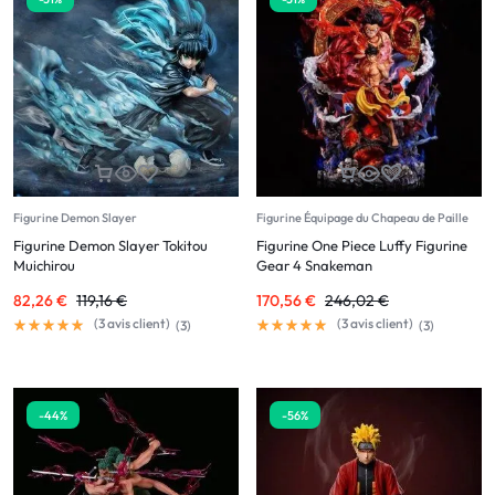
Figurine Demon Slayer
Figurine Équipage du Chapeau de Paille
Figurine Demon Slayer Tokitou
Figurine One Piece Luffy Figurine
Muichirou
Gear 4 Snakeman
82,26
€
119,16
€
170,56
€
246,02
€
(
3
avis client)
(
3
avis client)
(
3
)
(
3
)
-44%
-56%