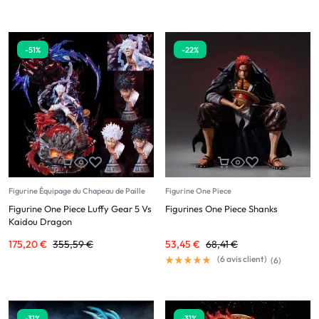
-51%
-22%
Figurine Équipage du Chapeau de Paille
Figurine One Piece
Figurine One Piece Luffy Gear 5 Vs
Figurines One Piece Shanks
Kaidou Dragon
175,20
€
355,59
€
53,45
€
68,41
€
(
6
avis client)
(
6
)
-31%
-31%