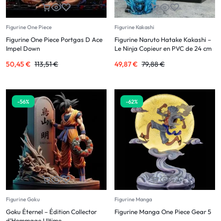
Figurine One Piece
Figurine Kakashi
Figurine One Piece Portgas D Ace
Figurine Naruto Hatake Kakashi –
Impel Down
Le Ninja Copieur en PVC de 24 cm
50,45
€
113,51
€
49,87
€
79,88
€
-56%
-62%
Figurine Goku
Figurine Manga
Goku Éternel – Édition Collector
Figurine Manga One Piece Gear 5
d’Hommage Ultime