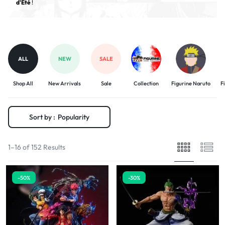
d'Été
!
ALL
NEW
SALE
Shop All
New Arrivals
Sale
Collection
Figurine Naruto
F
Sort by :
Popularity
1–16 of 152 Results
-50%
-30%