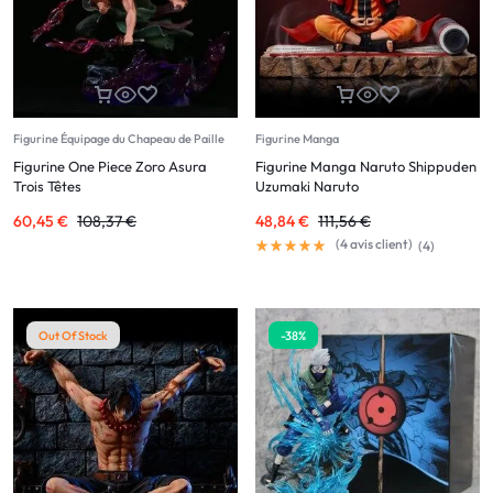
Figurine Équipage du Chapeau de Paille
Figurine Manga
Figurine One Piece Zoro Asura
Figurine Manga Naruto Shippuden
Trois Têtes
Uzumaki Naruto
60,45
€
108,37
€
48,84
€
111,56
€
(
4
avis client)
(
4
)
Out Of Stock
-38%