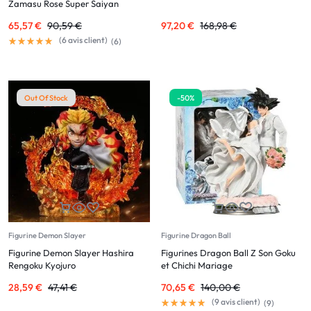
Zamasu Rose Super Saiyan
65,57
€
90,59
€
97,20
€
168,98
€
(
6
avis client)
(
6
)
Out Of Stock
-50%
Figurine Demon Slayer
Figurine Dragon Ball
Figurine Demon Slayer Hashira
Figurines Dragon Ball Z Son Goku
Rengoku Kyojuro
et Chichi Mariage
28,59
€
47,41
€
70,65
€
140,00
€
(
9
avis client)
(
9
)