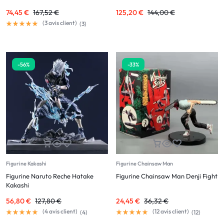
74,45
€
167,52
€
125,20
€
144,00
€
(
3
avis client)
(
3
)
-56%
-33%
Figurine Kakashi
Figurine Chainsaw Man
Figurine Naruto Reche Hatake
Figurine Chainsaw Man Denji Fight
Kakashi
56,80
€
127,80
€
24,45
€
36,32
€
(
4
avis client)
(
12
avis client)
(
4
)
(
12
)