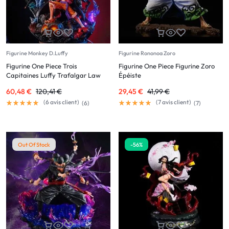
Figurine Monkey D.Luffy
Figurine Rononoa Zoro
Figurine One Piece Trois
Figurine One Piece Figurine Zoro
Capitaines Luffy Trafalgar Law
Épéiste
Kidd
60,48
€
120,41
€
29,45
€
41,99
€
(
6
avis client)
(
7
avis client)
(
6
)
(
7
)
Out Of Stock
-56%