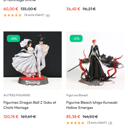
60,00
€
135,00
€
36,45
€
96,21
€
(
6
avis client)
(
6
)
-29%
-41%
AUTRES FIGURINE
Figurine Bleach
Figurines Dragon Ball Z Goku et
Figurine Bleach Ichigo Kurosaki
Chichi Mariage
Hollow Emerges
120,76
€
169,69
€
85,38
€
144,50
€
(
3
avis client)
(
3
)