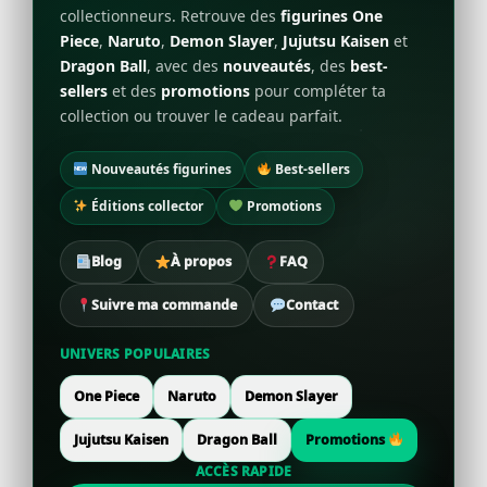
collectionneurs. Retrouve des
figurines One
Piece
,
Naruto
,
Demon Slayer
,
Jujutsu Kaisen
et
Dragon Ball
, avec des
nouveautés
, des
best-
sellers
et des
promotions
pour compléter ta
collection ou trouver le cadeau parfait.
Nouveautés figurines
Best-sellers
Éditions collector
Promotions
Blog
À propos
FAQ
Suivre ma commande
Contact
UNIVERS POPULAIRES
One Piece
Naruto
Demon Slayer
Jujutsu Kaisen
Dragon Ball
Promotions
ACCÈS RAPIDE