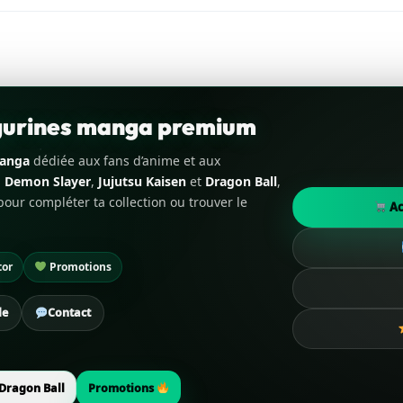
igurines manga premium
manga
dédiée aux fans d’anime et aux
,
Demon Slayer
,
Jujutsu Kaisen
et
Dragon Ball
,
our compléter ta collection ou trouver le
Ac
tor
Promotions
de
Contact
Dragon Ball
Promotions