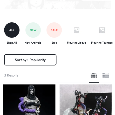
ALL
NEW
SALE
Shop All
New Arrivals
Sale
Figurine Jiraya
Figurine Tsunade
Sort by :
Popularity
3 Results