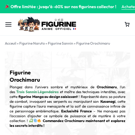
Offre limitée : jusqu’à -60% sur nos figurines collector !
Achete
Acceuil
»
Figurine Naruto
»
Figurine Sannin
»
Figurine Orochimaru
Figurine
Orochimaru
Plongez dans l’univers sombre et mystérieux de
Orochimaru
, l’un
des
Trois Sannin Légendaires
et maître des techniques interdites, avec
cette
figurine Manga au design saisissant
! Représenté dans sa posture
de combat, invoquant ses serpents ou manipulant son
Kusanagi
, cette
figurine capture l’aura menaçante et la soif de connaissance infinie de
ce personnage emblématique.
Exclusivité France
– Ne manquez pas
l’occasion d’ajouter ce symbole de puissance et de mystère à votre
collection !
Commandez Orochimaru maintenant et explorez
les secrets interdits !