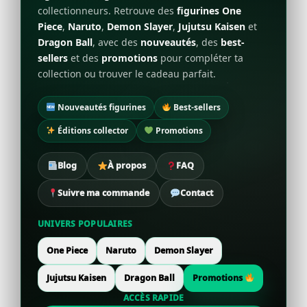
collectionneurs. Retrouve des
figurines One
Piece
,
Naruto
,
Demon Slayer
,
Jujutsu Kaisen
et
Dragon Ball
, avec des
nouveautés
, des
best-
sellers
et des
promotions
pour compléter ta
collection ou trouver le cadeau parfait.
Nouveautés figurines
Best-sellers
Éditions collector
Promotions
Blog
À propos
FAQ
Suivre ma commande
Contact
UNIVERS POPULAIRES
One Piece
Naruto
Demon Slayer
Jujutsu Kaisen
Dragon Ball
Promotions
ACCÈS RAPIDE