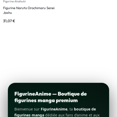
Figurine Akatsuki
Figurine Naruto Orochimaru Senei
Jashu
31,07
€
FigurineAnime — Boutique de
figurines manga premium
Bienvenue sur
FigurineAnime
, ta
boutique de
figurines manga
dédiée aux fans d’anime et aux