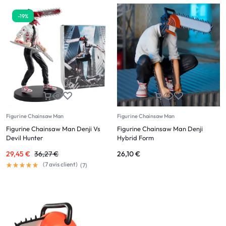
-19%
Figurine Chainsaw Man
Figurine Chainsaw Man
Figurine Chainsaw Man Denji Vs
Figurine Chainsaw Man Denji
Devil Hunter
Hybrid Form
29,45
€
36,27
€
26,10
€
(
7
avis client)
(
7
)