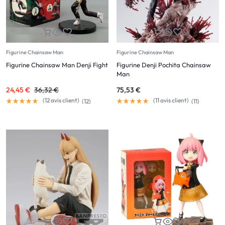
Figurine Chainsaw Man
Figurine Chainsaw Man
Figurine Chainsaw Man Denji Fight
Figurine Denji Pochita Chainsaw
Man
24,45
€
36,32
€
75,53
€
(
12
avis client)
(
11
avis client)
(
12
)
(
11
)