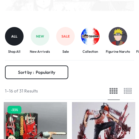
ALL
NEW
SALE
Shop All
New Arrivals
Sale
Collection
Figurine Naruto
F
Sort by :
Popularity
1–16 of 31 Results
-33%