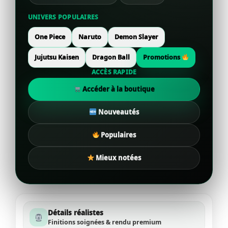
UNIVERS POPULAIRES
One Piece
Naruto
Demon Slayer
Jujutsu Kaisen
Dragon Ball
Promotions
ACCÈS RAPIDE
Accéder à la boutique
Nouveautés
Populaires
Mieux notées
Détails réalistes
Finitions soignées & rendu premium