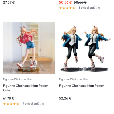
27,57
€
50,56
€
50,66
€
(
3
avis client)
(
3
)
Figurine Chainsaw Man
Figurine Chainsaw Man
Figurine Chainsaw Man Power
Figurine Chainsaw Man Power
Cute
61,78
€
52,26
€
(
7
avis client)
(
7
)