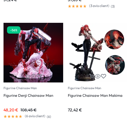
(
3
avis client)
(
3
)
-56%
Figurine Chainsaw Man
Figurine Chainsaw Man
Figurine Denji Chainsaw Man
Figurine Chainsaw Man Makima
48,20
€
108,45
€
72,42
€
(
6
avis client)
(
6
)