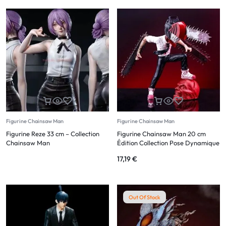
Figurine Chainsaw Man
Figurine Chainsaw Man
Figurine Reze 33 cm – Collection
Figurine Chainsaw Man 20 cm
Chainsaw Man
Édition Collection Pose Dynamique
17,19
€
Out Of Stock