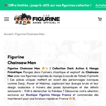
Offre limitée : jusqu’à -60% sur nos figurines collector !
Achete
Acceuil
»
Figurine Chainsaw Man
Figurine
Chainsaw Man
Figurine Chainsaw Man
| Collection Dark Action & Manga
Frénétique
Plongez dans l'univers chaotique et explosif de
Chainsaw
Man
avec nos figurines inspirées du manga à succès de Tatsuki Fujimoto
! Ces pièces uniques mettent en avant des personnages iconiques
comme Denji, Power et Makima, capturant leur énergie brute et leur
design audacieux à travers des poses dynamiques et des détails
saisissants - Prêt à déclencher la frénésie ? Découvrez notre sélection
exclusive sur
Boutique Figurine Manga France
et commandez dès
maintenant pour une livraison rapide en France
.