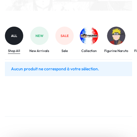
ALL
NEW
SALE
Shop All
New Arrivals
Sale
Collection
Figurine Naruto
F
Aucun produit ne correspond à votre sélection.