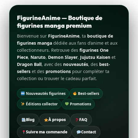
FigurineAnime — Boutique de
figurines manga premium
Bienvenue sur
FigurineAnime
, ta
boutique de
figurines manga
dédiée aux fans d’anime et aux
collectionneurs. Retrouve des
figurines One
Piece
,
Naruto
,
Demon Slayer
,
Jujutsu Kaisen
et
Dragon Ball
, avec des
nouveautés
, des
best-
sellers
et des
promotions
pour compléter ta
collection ou trouver le cadeau parfait.
Nouveautés figurines
Best-sellers
Éditions collector
Promotions
Blog
À propos
FAQ
Suivre ma commande
Contact