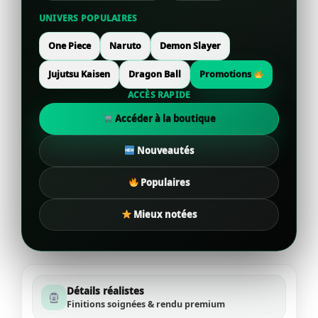
UNIVERS POPULAIRES
One Piece
Naruto
Demon Slayer
Jujutsu Kaisen
Dragon Ball
Promotions
ACCÈS RAPIDE
Accéder à la boutique
Nouveautés
Populaires
Mieux notées
Détails réalistes
Finitions soignées & rendu premium