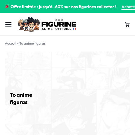
Offre limitée : jusqu’à -60% sur nos figurines collector !
Achete
Acceuil
»
To anime figuras
To anime
figuras