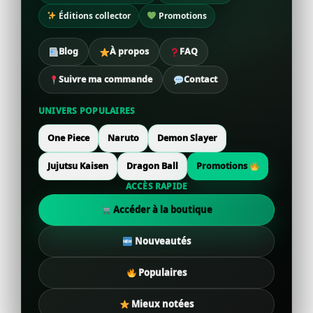
Éditions collector
Promotions
Blog
À propos
FAQ
Suivre ma commande
Contact
UNIVERS POPULAIRES
One Piece
Naruto
Demon Slayer
Jujutsu Kaisen
Dragon Ball
Promotions
ACCÈS RAPIDE
Accéder à la boutique
Nouveautés
Populaires
Mieux notées