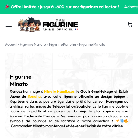
Offre limitée : jusqu’à -60% sur nos figurines collector !
Achete
Acceuil
»
Figurine Naruto
»
Figurine Konoha
»
Figurine Minato
Figurine
Minato
Rendez hommage à
Minato Namikaze
, le
Quatrième Hokage
et
Éclair
Jaune de
Konoha
, avec cette
figurine officielle au design épique
!
Représenté dans sa posture légendaire, prêt à lancer son
Rasengan
ou
à utiliser sa technique de
Téléportation Spatiale
, cette figurine capture
l’aura de rapidité et de puissance du ninja le plus rapide de son
époque.
Exclusivité France
– Ne manquez pas l’occasion d’ajouter ce
symbole de courage et de sacrifice à votre collection !
Commandez Minato maintenant et devenez l’éclair de votre vitrine !