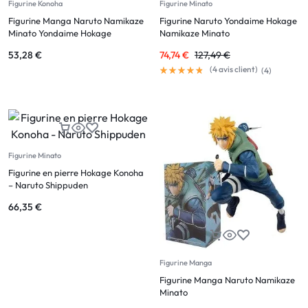
Figurine Konoha
Figurine Minato
Figurine Manga Naruto Namikaze
Figurine Naruto Yondaime Hokage
Minato Yondaime Hokage
Namikaze Minato
53,28
€
74,74
€
127,49
€
(
4
avis client)
(
4
)
Figurine Minato
Figurine en pierre Hokage Konoha
– Naruto Shippuden
66,35
€
Figurine Manga
Figurine Manga Naruto Namikaze
Minato