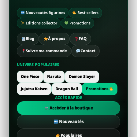
Nouveautés figurines
Best-sellers
Éditions collector
Promotions
Blog
À propos
FAQ
Suivre ma commande
Contact
UNIVERS POPULAIRES
One Piece
Naruto
Demon Slayer
Jujutsu Kaisen
Dragon Ball
Promotions
ACCÈS RAPIDE
Accéder à la boutique
Nouveautés
Populaires