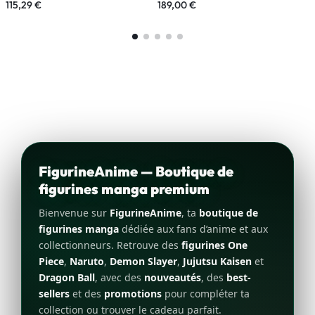
115,29
€
189,00
€
1
FigurineAnime — Boutique de
figurines manga premium
Bienvenue sur
FigurineAnime
, ta
boutique de
figurines manga
dédiée aux fans d’anime et aux
collectionneurs. Retrouve des
figurines One
Piece
,
Naruto
,
Demon Slayer
,
Jujutsu Kaisen
et
Dragon Ball
, avec des
nouveautés
, des
best-
sellers
et des
promotions
pour compléter ta
collection ou trouver le cadeau parfait.