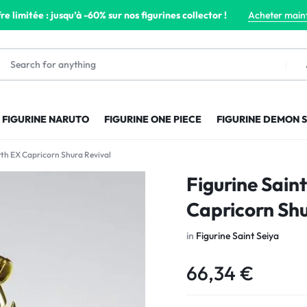
re limitée : jusqu’à -60% sur nos figurines collector !
Acheter main
FIGURINE NARUTO
FIGURINE ONE PIECE
FIGURINE DEMON 
yth EX Capricorn Shura Revival
Figurine Sain
Capricorn Shu
in
Figurine Saint Seiya
66,34
€