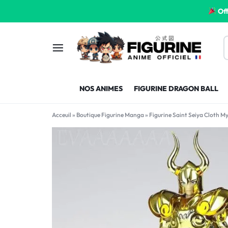
Off
FIGURINE
FIGURINE-
NOS ANIMES
FIGURINE DRAGON BALL
MANGA
MANGA-
Acceuil
»
Boutique Figurine Manga
»
Figurine Saint Seiya Cloth M
FRANCE
FRANCE