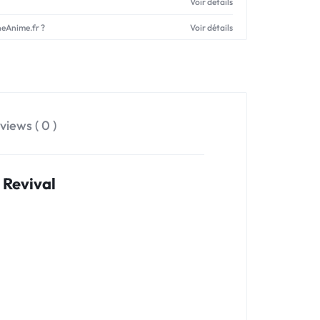
Voir détails
neAnime.fr ?
Voir détails
views ( 0 )
 Revival