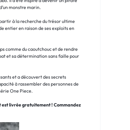
bo. Il a été inspiré à devenir un pirate
 d’un monstre marin.
artir à la recherche du trésor ultime
e entier en raison de ses exploits en
orps comme du caoutchouc et de rendre
at et sa détermination sans faille pour
ssants et a découvert des secrets
 capacité à rassembler des personnes de
 série One Piece.
 et est livrée gratuitement ! Commandez