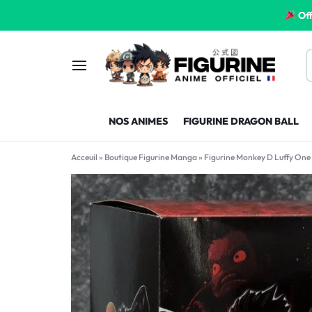
Off
FIGURINE
FIGURINE-
NOS ANIMES
FIGURINE DRAGON BALL
MANGA
MANGA-
Acceuil
»
Boutique Figurine Manga
»
Figurine Monkey D Luffy One
FRANCE
FRANCE