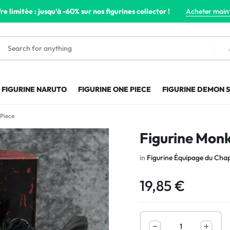
re limitée : jusqu’à -60% sur nos figurines collector !
Acheter main
FIGURINE NARUTO
FIGURINE ONE PIECE
FIGURINE DEMON 
 Piece
Figurine Monk
in
Figurine Équipage du Chap
19,85
€