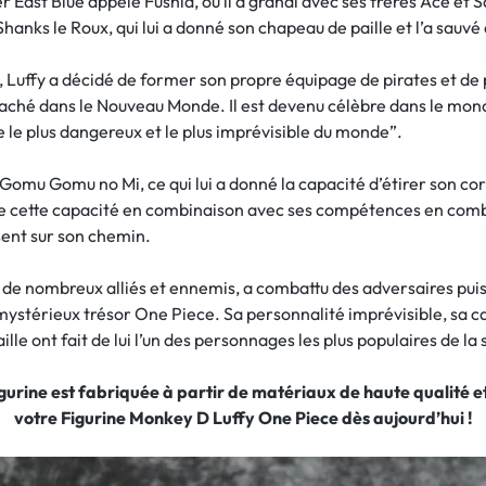
er East Blue appelé Fushia, où il a grandi avec ses frères Ace et Sa
anks le Roux, qui lui a donné son chapeau de paille et l’a sauvé
, Luffy a décidé de former son propre équipage de pirates et de p
caché dans le Nouveau Monde. Il est devenu célèbre dans le mond
te le plus dangereux et le plus imprévisible du monde”.
Gomu Gomu no Mi, ce qui lui a donné la capacité d’étirer son c
ilise cette capacité en combinaison avec ses compétences en comb
sent sur son chemin.
ré de nombreux alliés et ennemis, a combattu des adversaires pui
 mystérieux trésor One Piece. Sa personnalité imprévisible, sa
lle ont fait de lui l’un des personnages les plus populaires de la
figurine est fabriquée à partir de matériaux de haute qualité
votre Figurine Monkey D Luffy One Piece dès aujourd’hui !