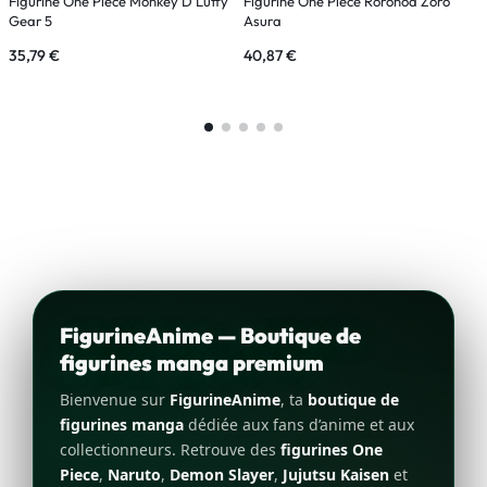
Figurine One Piece Monkey D Luffy
Figurine One Piece Roronoa Zoro
F
Gear 5
Asura
É
35,79
€
40,87
€
9
FigurineAnime — Boutique de
figurines manga premium
Bienvenue sur
FigurineAnime
, ta
boutique de
figurines manga
dédiée aux fans d’anime et aux
collectionneurs. Retrouve des
figurines One
Piece
,
Naruto
,
Demon Slayer
,
Jujutsu Kaisen
et