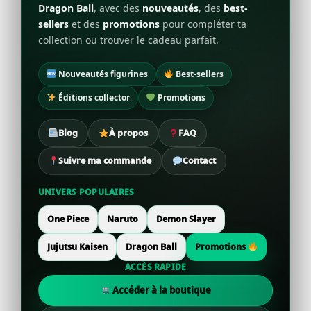
Dragon Ball
, avec des
nouveautés
, des
best-
sellers
et des
promotions
pour compléter ta
collection ou trouver le cadeau parfait.
Nouveautés figurines
Best-sellers
Éditions collector
Promotions
Blog
À propos
FAQ
Suivre ma commande
Contact
UNIVERS POPULAIRES
One Piece
Naruto
Demon Slayer
Jujutsu Kaisen
Dragon Ball
Promotions
ACCÈS RAPIDE
Accéder à la boutique