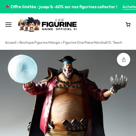
Offre limitée : jusqu’à -60% sur nos figurines collector !
Achete
Acceuil
»
Boutique Figurine Manga
»
Figurine One Piece Marshall D. Teach