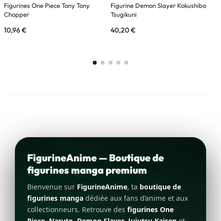
Figurines One Piece Tony Tony
Figurine Demon Slayer Kokushibo
F
Chopper
Tsugikuni
D
10,96
€
40,20
€
1
FigurineAnime — Boutique de
figurines manga premium
Bienvenue sur
FigurineAnime
, ta
boutique de
figurines manga
dédiée aux fans d’anime et aux
collectionneurs. Retrouve des
figurines One
Piece
,
Naruto
,
Demon Slayer
,
Jujutsu Kaisen
et