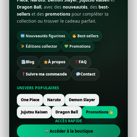
Dragon Ball
, avec des
nouveautés
, des
best-
sellers
et des
promotions
pour compléter ta
collection ou trouver le cadeau parfait.
Nouveautés figurines
Best-sellers
Éditions collector
Promotions
Blog
À propos
FAQ
Suivre ma commande
Contact
UNIVERS POPULAIRES
One Piece
Naruto
Demon Slayer
Jujutsu Kaisen
Dragon Ball
Promotions
ACCÈS RAPIDE
Accéder à la boutique