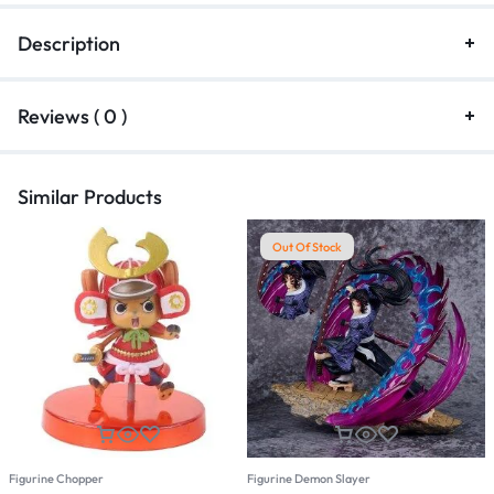
Description
Reviews ( 0 )
Similar Products
Out Of Stock
Figurine Chopper
Figurine Demon Slayer
F