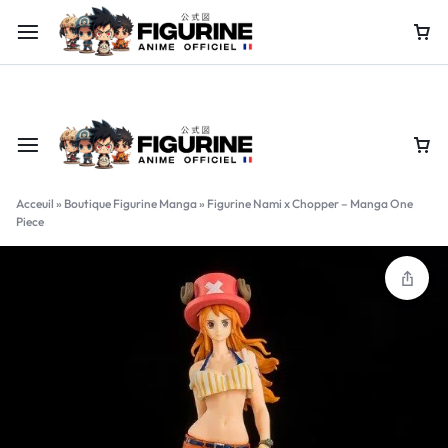
Offre limitée : jusqu’à -60% sur nos figurines collector !
Achete
Acceuil
»
Boutique Figurine Manga
»
Figurine Nami x Chopper – Manga One
Piece