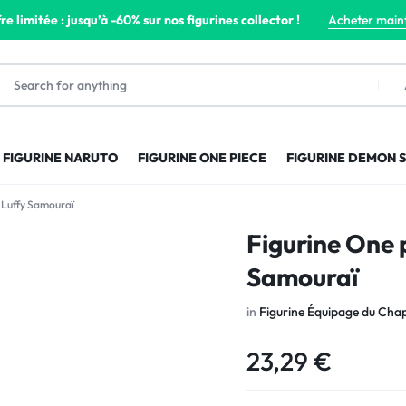
re limitée : jusqu’à -60% sur nos figurines collector !
Acheter main
FIGURINE NARUTO
FIGURINE ONE PIECE
FIGURINE DEMON 
 Luffy Samouraï
Figurine One 
Samouraï
in
Figurine Équipage du Chap
23,29
€