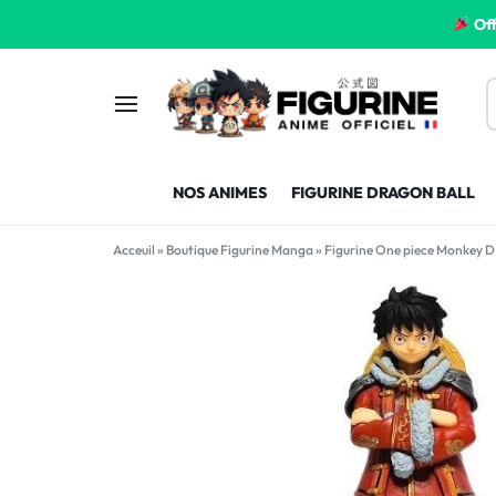
Off
FIGURINE
FIGURINE-
NOS ANIMES
FIGURINE DRAGON BALL
MANGA
MANGA-
Acceuil
»
Boutique Figurine Manga
»
Figurine One piece Monkey D
FRANCE
FRANCE