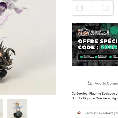
Catégories :
Figurine Équipage d
D.Luffy
,
Figurine One Piece
,
Figu
Livraisons & retours gr