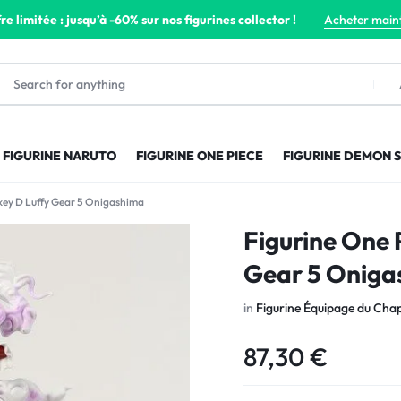
re limitée : jusqu’à -60% sur nos figurines collector !
Acheter main
FIGURINE NARUTO
FIGURINE ONE PIECE
FIGURINE DEMON 
key D Luffy Gear 5 Onigashima
Figurine One 
Gear 5 Oniga
in
Figurine Équipage du Chap
87,30
€