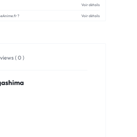
Voir détails
neAnime.fr ?
Voir détails
views ( 0 )
igashima