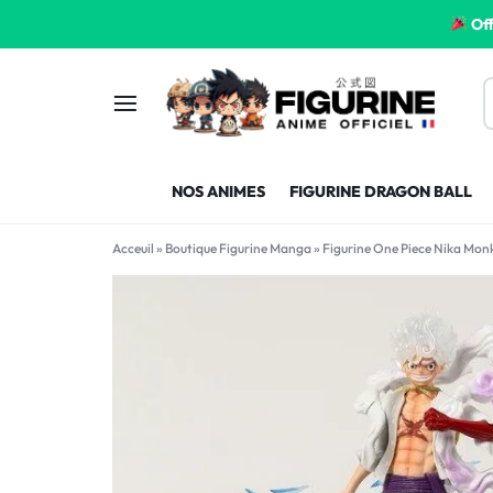
Off
FIGURINE
FIGURINE-
NOS ANIMES
FIGURINE DRAGON BALL
MANGA
MANGA-
Acceuil
»
Boutique Figurine Manga
»
Figurine One Piece Nika Mon
FRANCE
FRANCE