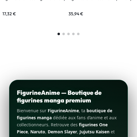
17,32
€
35,94
€
5
FigurineAnime — Boutique de
figurines manga premium
Bienvenue sur
FigurineAnime
, ta
boutique de
figurines manga
dédiée aux fans d’anime et aux
collectionneurs. Retrouve des
figurines One
Piece
,
Naruto
,
Demon Slayer
,
Jujutsu Kaisen
et