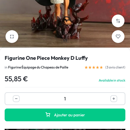
1/3
Figurine One Piece Monkey D Luffy
in
Figurine Équipage du Chapeau de Paille
(
3
avis client)
55,85
€
Available in stock
Ajouter au panier