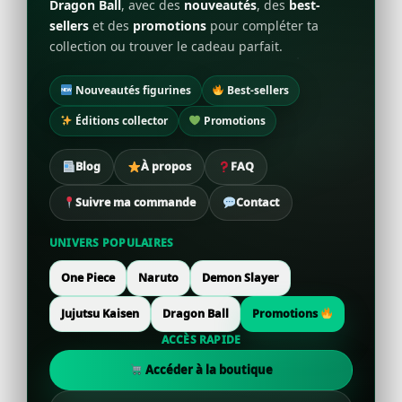
Dragon Ball
, avec des
nouveautés
, des
best-
sellers
et des
promotions
pour compléter ta
collection ou trouver le cadeau parfait.
Nouveautés figurines
Best-sellers
Éditions collector
Promotions
Blog
À propos
FAQ
Suivre ma commande
Contact
UNIVERS POPULAIRES
One Piece
Naruto
Demon Slayer
Jujutsu Kaisen
Dragon Ball
Promotions
ACCÈS RAPIDE
Accéder à la boutique