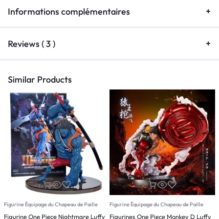
Informations complémentaires
Reviews ( 3 )
Similar Products
Figurine Équipage du Chapeau de Paille
Figurine Équipage du Chapeau de Paille
F
Figurine One Piece Nightmare Luffy
Figurines One Piece Monkey D Luffy
F