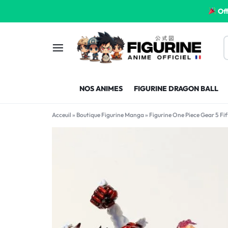
Off
FIGURINE
FIGURINE-
NOS ANIMES
FIGURINE DRAGON BALL
MANGA
MANGA-
Acceuil
»
Boutique Figurine Manga
»
Figurine One Piece Gear 5 Fi
FRANCE
FRANCE