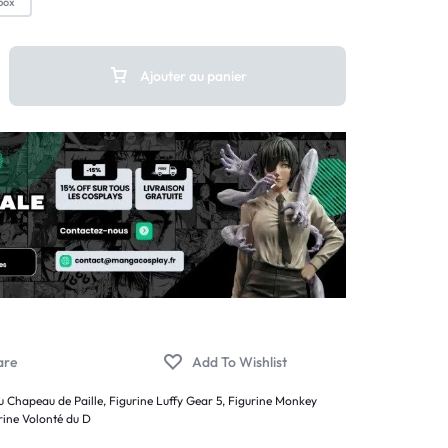
box
Ajouter au panier
u Chapeau de Paille
,
Figurine Luffy Gear 5
,
Figurine Monkey
rine Volonté du D