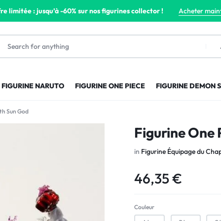
re limitée : jusqu’à -60% sur nos figurines collector !
Acheter main
FIGURINE NARUTO
FIGURINE ONE PIECE
FIGURINE DEMON 
fth Sun God
Figurine One 
in
Figurine Équipage du Chap
46,35
€
Couleur