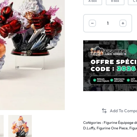
A box
B box
C 
Catégories :
Figurine Équipage d
D.Luffy
,
Figurine One Piece
,
Figu