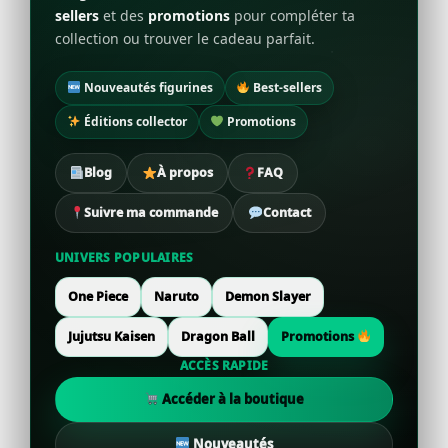
sellers
et des
promotions
pour compléter ta
collection ou trouver le cadeau parfait.
Nouveautés figurines
Best-sellers
Éditions collector
Promotions
Blog
À propos
FAQ
Suivre ma commande
Contact
UNIVERS POPULAIRES
One Piece
Naruto
Demon Slayer
Jujutsu Kaisen
Dragon Ball
Promotions
ACCÈS RAPIDE
Accéder à la boutique
Nouveautés