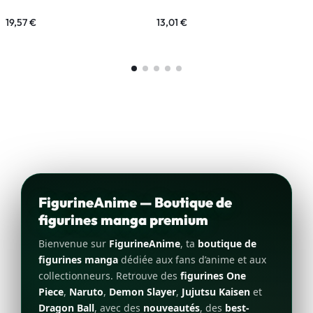
19,57
€
13,01
€
8
FigurineAnime — Boutique de
figurines manga premium
Bienvenue sur
FigurineAnime
, ta
boutique de
figurines manga
dédiée aux fans d’anime et aux
collectionneurs. Retrouve des
figurines One
Piece
,
Naruto
,
Demon Slayer
,
Jujutsu Kaisen
et
Dragon Ball
, avec des
nouveautés
, des
best-