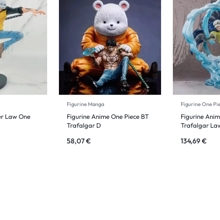
Figurine Manga
Figurine One Pi
er Law One
Figurine Anime One Piece BT
Figurine Ani
Trafalgar D
Trafalgar La
58,07
€
134,69
€