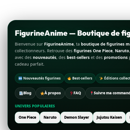
FigurineAnime — Boutique de f
Bienvenue sur
FigurineAnime
, ta
boutique de figurines 
collectionneurs. Retrouve des
figurines One Piece
,
Naruto
avec des
nouveautés
, des
best-sellers
et des
promotions
p
cadeau parfait.
Nouveautés figurines
Best-sellers
Éditions collec
Blog
À propos
FAQ
Suivre ma comman
UNIVERS POPULAIRES
One Piece
Naruto
Demon Slayer
Jujutsu Kaisen