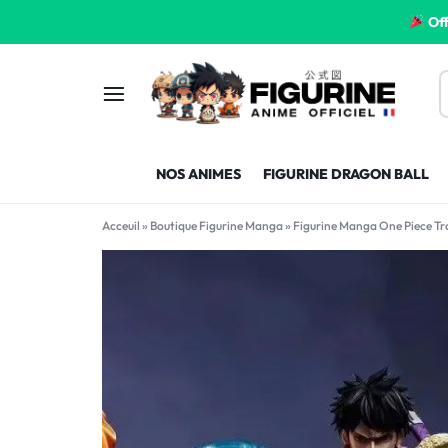
Off
FIGURINE
FIGURINE-
NOS ANIMES
FIGURINE DRAGON BALL
MANGA
MANGA-
Acceuil
»
Boutique Figurine Manga
»
Figurine Manga One Piece Tr
FRANCE
FRANCE