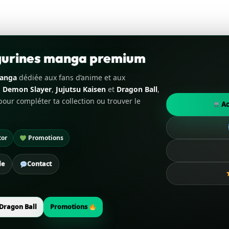
igurines manga premium
manga
dédiée aux fans d’anime et aux
,
Demon Slayer
,
Jujutsu Kaisen
et
Dragon Ball
,
our compléter ta collection ou trouver le
Ac
tor
Promotions
de
Contact
Dragon Ball
Promotions