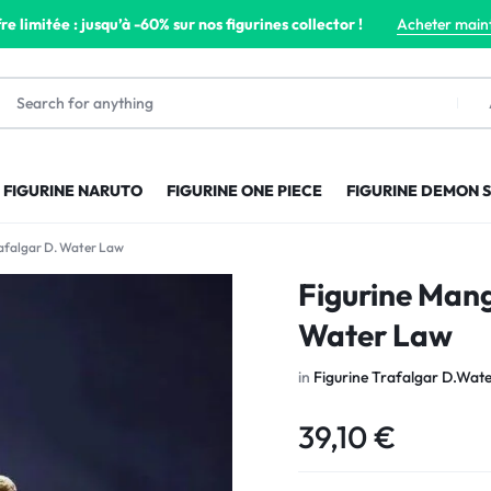
re limitée : jusqu’à -60% sur nos figurines collector !
Acheter main
FIGURINE NARUTO
FIGURINE ONE PIECE
FIGURINE DEMON 
afalgar D. Water Law
Figurine Mang
Water Law
in
Figurine Trafalgar D.Wat
39,10
€