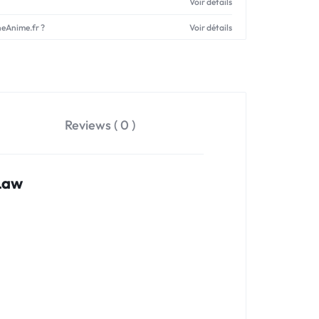
Voir détails
neAnime.fr ?
Voir détails
Reviews ( 0 )
Law