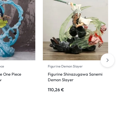
ece
Figurine Demon Slayer
Figurine De
me One Piece
Figurine Shinazugawa Sanemi
Figurine K
w
Demon Slayer
Kamado N
110,26
€
39,88
€