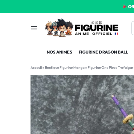
Off
FIGURINE
FIGURINE-
NOS ANIMES
FIGURINE DRAGON BALL
MANGA
MANGA-
Acceuil
»
Boutique Figurine Manga
»
Figurine One Piece Trafalga
FRANCE
FRANCE