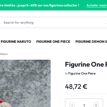
re limitée : jusqu’à -60% sur nos figurines collector !
Acheter main
FIGURINE NARUTO
FIGURINE ONE PIECE
FIGURINE DEMON 
r Wano
Figurine One 
in
Figurine One Piece
48,72
€