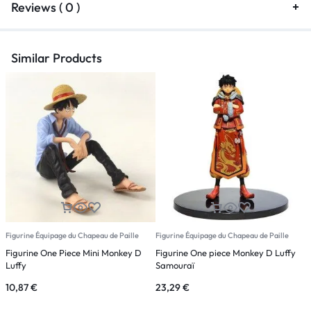
Reviews ( 0 )
Similar Products
Figurine Équipage du Chapeau de Paille
Figurine Équipage du Chapeau de Paille
F
Figurine One Piece Mini Monkey D
Figurine One piece Monkey D Luffy
F
Luffy
Samouraï
10,87
€
23,29
€
3