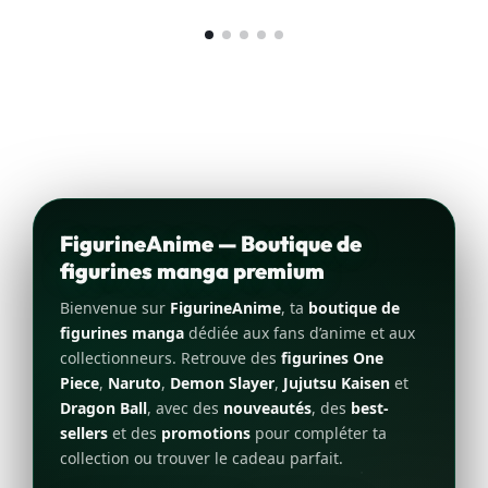
FigurineAnime — Boutique de
figurines manga premium
Bienvenue sur
FigurineAnime
, ta
boutique de
figurines manga
dédiée aux fans d’anime et aux
collectionneurs. Retrouve des
figurines One
Piece
,
Naruto
,
Demon Slayer
,
Jujutsu Kaisen
et
Dragon Ball
, avec des
nouveautés
, des
best-
sellers
et des
promotions
pour compléter ta
collection ou trouver le cadeau parfait.