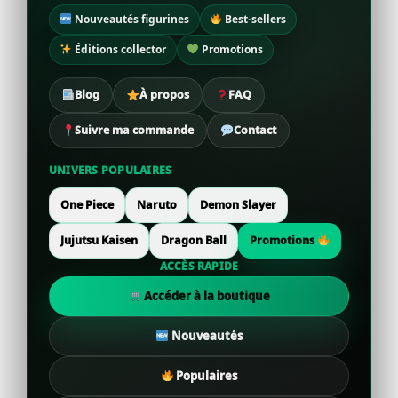
Nouveautés figurines
Best-sellers
Éditions collector
Promotions
Blog
À propos
FAQ
Suivre ma commande
Contact
UNIVERS POPULAIRES
One Piece
Naruto
Demon Slayer
Jujutsu Kaisen
Dragon Ball
Promotions
ACCÈS RAPIDE
Accéder à la boutique
Nouveautés
Populaires