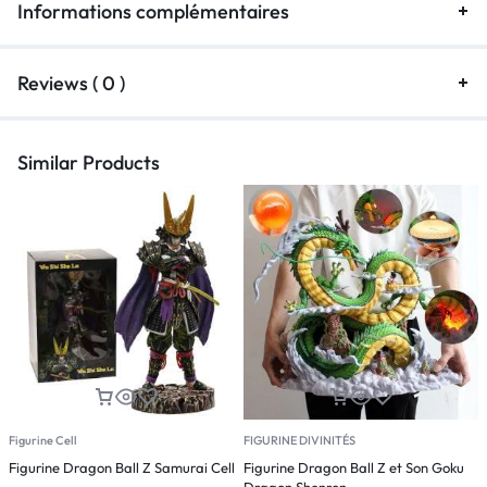
Informations complémentaires
Reviews ( 0 )
Similar Products
Figurine Cell
FIGURINE DIVINITÉS
F
Figurine Dragon Ball Z Samurai Cell
Figurine Dragon Ball Z et Son Goku
F
Dragon Shenron
B