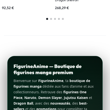
92,52
€
268,29
€
3
FigurineAnime — Boutique de
figurines manga premium
Bienvenue sur
FigurineAnime
, ta
boutique de
figurines manga
dédiée aux fans d’anime et aux
collectionneurs. Retrouve des
figurines One
Piece
,
Naruto
,
Demon Slayer
,
Jujutsu Kaisen
et
Dragon Ball
, avec des
nouveautés
, des
best-
sellers
et des
promotions
pour compléter ta