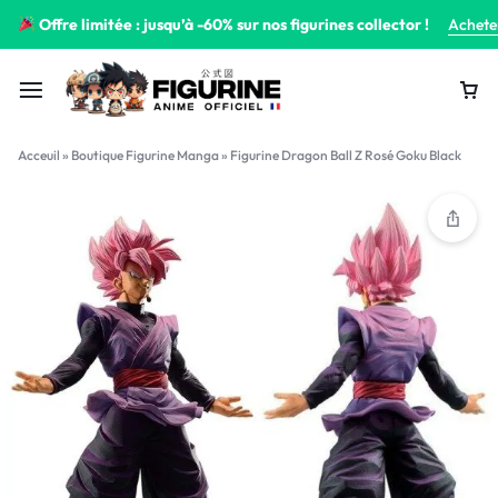
Offre limitée : jusqu’à -60% sur nos figurines collector !
Achete
Acceuil
»
Boutique Figurine Manga
»
Figurine Dragon Ball Z Rosé Goku Black