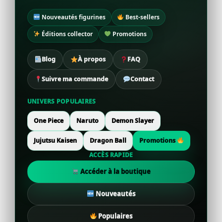
Nouveautés figurines
Best-sellers
Éditions collector
Promotions
Blog
À propos
FAQ
Suivre ma commande
Contact
UNIVERS POPULAIRES
One Piece
Naruto
Demon Slayer
Jujutsu Kaisen
Dragon Ball
Promotions
ACCÈS RAPIDE
Accéder à la boutique
Nouveautés
Populaires