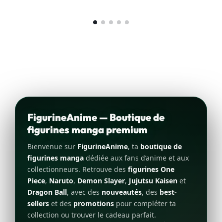
FigurineAnime — Boutique de
figurines manga premium
Bienvenue sur
FigurineAnime
, ta
boutique de
figurines manga
dédiée aux fans d’anime et aux
collectionneurs. Retrouve des
figurines One
Piece
,
Naruto
,
Demon Slayer
,
Jujutsu Kaisen
et
Dragon Ball
, avec des
nouveautés
, des
best-
sellers
et des
promotions
pour compléter ta
collection ou trouver le cadeau parfait.