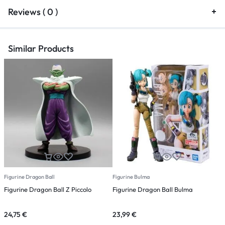
Reviews ( 0 )
Similar Products
Figurine Dragon Ball
Figurine Bulma
F
Figurine Dragon Ball Z Piccolo
Figurine Dragon Ball Bulma
F
S
24,75
€
23,99
€
1