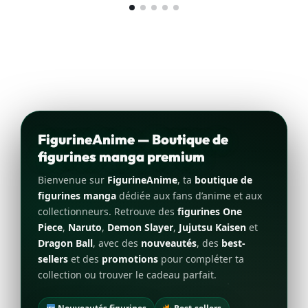
FigurineAnime — Boutique de
figurines manga premium
Bienvenue sur
FigurineAnime
, ta
boutique de
figurines manga
dédiée aux fans d’anime et aux
collectionneurs. Retrouve des
figurines One
Piece
,
Naruto
,
Demon Slayer
,
Jujutsu Kaisen
et
Dragon Ball
, avec des
nouveautés
, des
best-
sellers
et des
promotions
pour compléter ta
collection ou trouver le cadeau parfait.