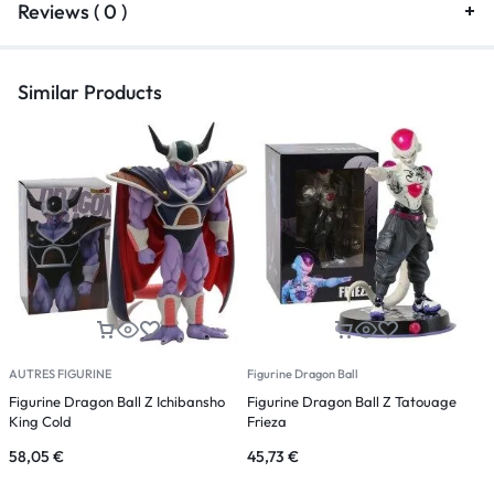
Reviews ( 0 )
Similar Products
AUTRES FIGURINE
Figurine Dragon Ball
F
Figurine Dragon Ball Z Ichibansho
Figurine Dragon Ball Z Tatouage
F
King Cold
Frieza
58,05
€
45,73
€
4