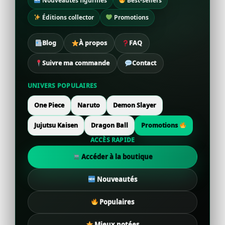
Nouveautés figurines
Best-sellers
Éditions collector
Promotions
Blog
À propos
FAQ
Suivre ma commande
Contact
UNIVERS POPULAIRES
One Piece
Naruto
Demon Slayer
Jujutsu Kaisen
Dragon Ball
Promotions
ACCÈS RAPIDE
Accéder à la boutique
Nouveautés
Populaires
Mieux notées