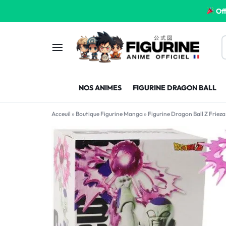
Off
FIGURINE
FIGURINE-
NOS ANIMES
FIGURINE DRAGON BALL
MANGA
MANGA-
Acceuil
»
Boutique Figurine Manga
»
Figurine Dragon Ball Z Friez
FRANCE
FRANCE