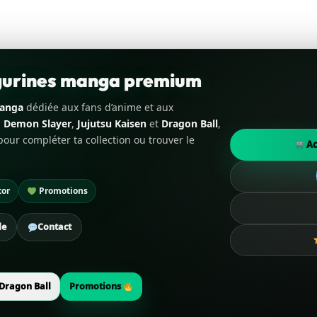
igurines manga premium
manga
dédiée aux fans d’anime et aux
,
Demon Slayer
,
Jujutsu Kaisen
et
Dragon Ball
,
our compléter ta collection ou trouver le
Ac
tor
Promotions
de
Contact
Dragon Ball
Promotions