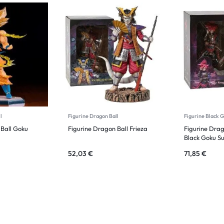
l
Figurine Dragon Ball
Figurine Black 
 Ball Goku
Figurine Dragon Ball Frieza
Figurine Drag
Black Goku S
style de Sam
52,03
€
71,85
€