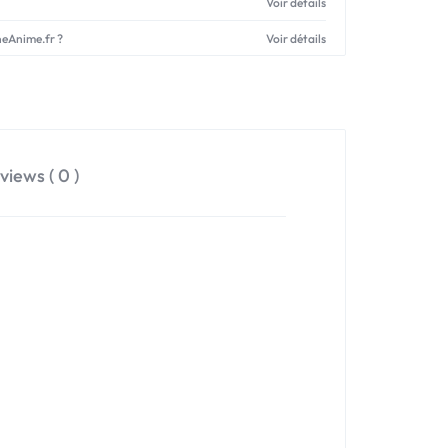
Voir détails
neAnime.fr ?
Voir détails
views ( 0 )