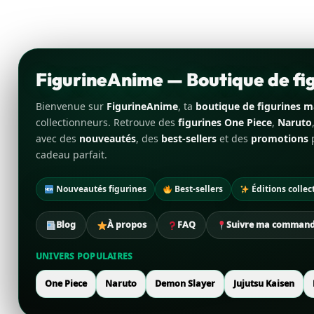
FigurineAnime — Boutique de f
Bienvenue sur
FigurineAnime
, ta
boutique de figurines 
collectionneurs. Retrouve des
figurines One Piece
,
Naruto
avec des
nouveautés
, des
best-sellers
et des
promotions
p
cadeau parfait.
Nouveautés figurines
Best-sellers
Éditions collec
Blog
À propos
FAQ
Suivre ma comman
UNIVERS POPULAIRES
One Piece
Naruto
Demon Slayer
Jujutsu Kaisen