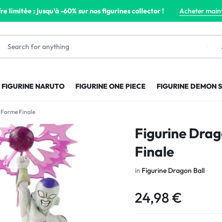
re limitée : jusqu’à -60% sur nos figurines collector !
Acheter main
FIGURINE NARUTO
FIGURINE ONE PIECE
FIGURINE DEMON 
a Forme Finale
Figurine Drag
Finale
in
Figurine Dragon Ball
24,98
€