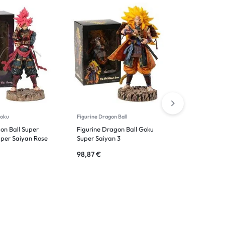
Goku
Figurine Dragon Ball
Figurine Cel
on Ball Super
Figurine Dragon Ball Goku
Figurine D
uper Saiyan Rose
Super Saiyan 3
ouraï
98,87
€
40,46
€