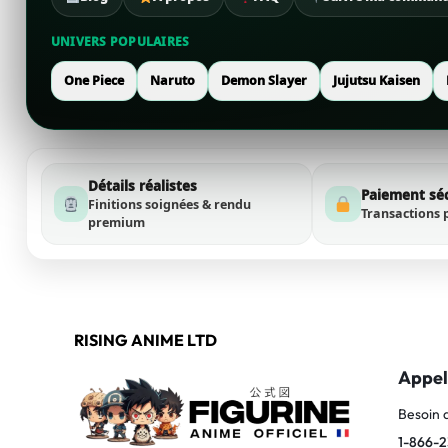
UNIVERS POPULAIRES
One Piece
Naruto
Demon Slayer
Jujutsu Kaisen
Détails réalistes
Paiement sé
Finitions soignées & rendu
Transactions 
premium
RISING ANIME LTD
Appel
Besoin 
1-866-2