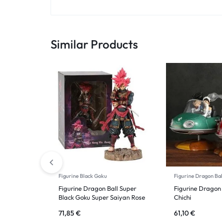
Similar Products
Figurine Black Goku
Figurine Dragon Bal
Figurine Dragon Ball Super
Figurine Dragon 
Black Goku Super Saiyan Rose
Chichi
style de Samouraï
71,85
€
61,10
€