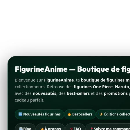
FigurineAnime — Boutique de f
Bienvenue sur
FigurineAnime
, ta
boutique de figurines 
collectionneurs. Retrouve des
figurines One Piece
,
Naruto
avec des
nouveautés
, des
best-sellers
et des
promotions
p
cadeau parfait.
Nouveautés figurines
Best-sellers
Éditions collec
Blog
À propos
FAQ
Suivre ma comman