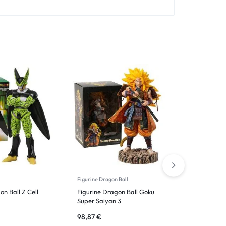
Figurine Dragon Ball
Figurine Be
on Ball Z Cell
Figurine Dragon Ball Goku
Figurine D
Super Saiyan 3
Dyspo
98,87
€
22,73
€