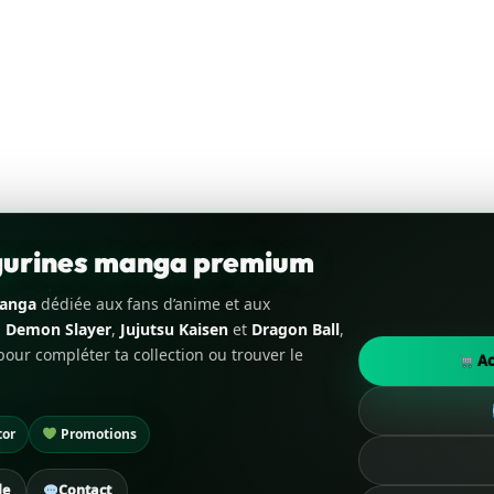
igurines manga premium
manga
dédiée aux fans d’anime et aux
,
Demon Slayer
,
Jujutsu Kaisen
et
Dragon Ball
,
our compléter ta collection ou trouver le
Ac
tor
Promotions
de
Contact