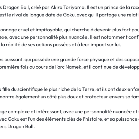
 Dragon Ball, créé par Akira Toriyama. Il est un prince de la rac
 est le rival de longue date de Goku, avec qui il partage une relat
sonnage cruel et impitoyable, qui cherche à devenir plus fort pou
lexe, avec une personnalité plus nuancée. Il est notamment conf
 à la réalité de ses actions passées et à leur impact sur lui.
 puissant, qui possède une grande force physique et des capaci
 première fois au cours de l’arc Namek, et il continue de dévelo
ille du scientifique le plus riche de la Terre, et ils ont deux enfa
montre également un côté plus doux et protecteur envers sa fam
ge complexe et intéressant, avec une personnalité nuancée et un
avec Goku est l’un des éléments clés de l’histoire, et sa puissanc
vers Dragon Ball.