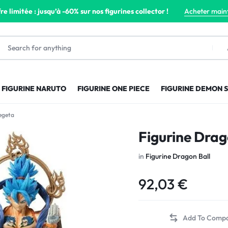
re limitée : jusqu’à -60% sur nos figurines collector !
Acheter main
FIGURINE NARUTO
FIGURINE ONE PIECE
FIGURINE DEMON 
Vegeta
Figurine Drag
in
Figurine Dragon Ball
92,03
€