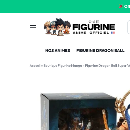
Off
FIGURINE
FIGURINE-
NOS ANIMES
FIGURINE DRAGON BALL
MANGA
MANGA-
Acceuil
»
Boutique Figurine Manga
»
Figurine Dragon Ball Super 
FRANCE
FRANCE