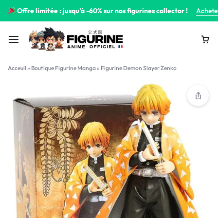
Offre limitée : jusqu’à -60% sur nos figurines collector !
Achete
Acceuil
»
Boutique Figurine Manga
»
Figurine Demon Slayer Zenko