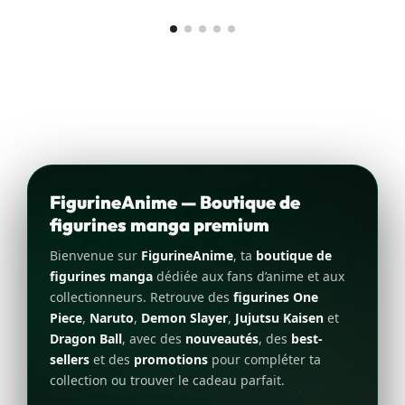
FigurineAnime — Boutique de
figurines manga premium
Bienvenue sur
FigurineAnime
, ta
boutique de
figurines manga
dédiée aux fans d’anime et aux
collectionneurs. Retrouve des
figurines One
Piece
,
Naruto
,
Demon Slayer
,
Jujutsu Kaisen
et
Dragon Ball
, avec des
nouveautés
, des
best-
sellers
et des
promotions
pour compléter ta
collection ou trouver le cadeau parfait.