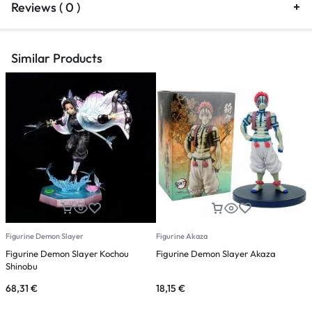
Reviews ( 0 )
Similar Products
Figurine Demon Slayer
Figurine Akaza
F
Figurine Demon Slayer Kochou
Figurine Demon Slayer Akaza
F
Shinobu
68,31
€
18,15
€
1