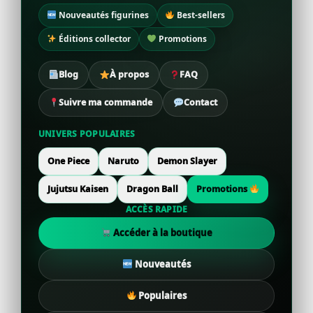
Nouveautés figurines
Best-sellers
Éditions collector
Promotions
Blog
À propos
FAQ
Suivre ma commande
Contact
UNIVERS POPULAIRES
One Piece
Naruto
Demon Slayer
Jujutsu Kaisen
Dragon Ball
Promotions
ACCÈS RAPIDE
Accéder à la boutique
Nouveautés
Populaires