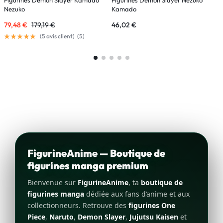
Nezuko
Kamado
79,48
€
179,19
€
46,02
€
1
(
5
avis client)
(
5
)
FigurineAnime — Boutique de
figurines manga premium
Bienvenue sur
FigurineAnime
, ta
boutique de
figurines manga
dédiée aux fans d’anime et aux
collectionneurs. Retrouve des
figurines One
Piece
,
Naruto
,
Demon Slayer
,
Jujutsu Kaisen
et