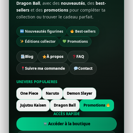
Dragon Ball
, avec des
nouveautés
, des
best-
sellers
et des
promotions
pour compléter ta
collection ou trouver le cadeau parfait.
Nouveautés figurines
Best-sellers
Éditions collector
Promotions
Blog
À propos
FAQ
Suivre ma commande
Contact
UNIVERS POPULAIRES
One Piece
Naruto
Demon Slayer
Jujutsu Kaisen
Dragon Ball
Promotions
ACCÈS RAPIDE
Accéder à la boutique