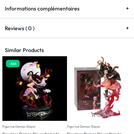
Informations complémentaires
Reviews ( 0 )
Similar Products
-56%
Figurine Demon Slayer
Figurine Demon Slayer
F
Figurines Demon Slayer Kamado
Figurines Demon Slayer Nezuko
F