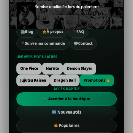
Remise appliquée lors du paiement
Nouveautés figurines
Best-sellers
Éditions collector
Promotions
Blog
À propos
FAQ
Suivre ma commande
Contact
UNIVERS POPULAIRES
One Piece
Naruto
Demon Slayer
Jujutsu Kaisen
Dragon Ball
Promotions
ACCÈS RAPIDE
Accéder à la boutique
Nouveautés
Populaires