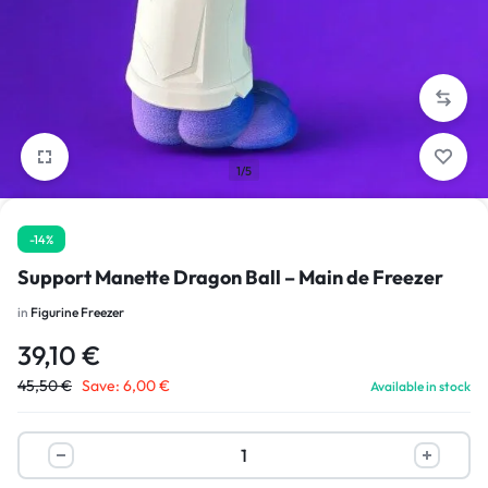
1/5
-14%
Support Manette Dragon Ball – Main de Freezer
in
Figurine Freezer
39,10
€
45,50
€
Save:
6,00
€
Available in stock