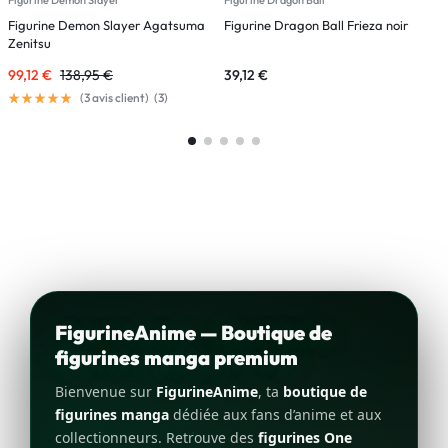
Figurine Demon Slayer Agatsuma
Figurine Dragon Ball Frieza noir
F
Zenitsu
99,12
€
138,95
€
39,12
€
4
(
3
avis client)
(
3
)
FigurineAnime — Boutique de
figurines manga premium
Bienvenue sur
FigurineAnime
, ta
boutique de
figurines manga
dédiée aux fans d’anime et aux
collectionneurs. Retrouve des
figurines One