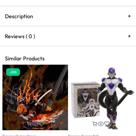
Description
Reviews ( 0 )
Similar Products
-29%
Figurine Demon Slayer
Figurine Dragon Ball
F