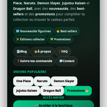
Piece
,
Naruto
,
Demon Slayer
,
Jujutsu Kaisen
et
Dragon Ball
, avec des
nouveautés
, des
best-
sellers
et des
promotions
pour compléter ta
collection ou trouver le cadeau parfait.
Nouveautés figurines
Best-sellers
Éditions collector
Promotions
Blog
À propos
FAQ
Suivre ma commande
Contact
UNIVERS POPULAIRES
One Piece
Naruto
Demon Slayer
Jujutsu Kaisen
Dragon Ball
Promotions
ACCÈS RAPIDE
Accéder à la boutique