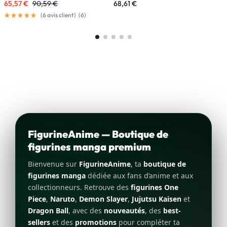
65,57
€
90,59
€
68,61
€
4
(
6
avis client)
(
6
)
FigurineAnime — Boutique de
figurines manga premium
Bienvenue sur
FigurineAnime
, ta
boutique de
figurines manga
dédiée aux fans d’anime et aux
collectionneurs. Retrouve des
figurines One
Piece
,
Naruto
,
Demon Slayer
,
Jujutsu Kaisen
et
Dragon Ball
, avec des
nouveautés
, des
best-
sellers
et des
promotions
pour compléter ta