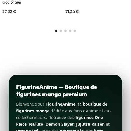
God of Sun
G
27,32
€
71,36
€
3
FigurineAnime — Boutique de
figurines manga premium
Bienvenue sur
FigurineAnime
, ta
boutique de
figurines manga
dédiée aux fans d’anime et aux
collectionneurs. Retrouve des
figurines One
Piece
,
Naruto
,
Demon Slayer
,
Jujutsu Kaisen
et
Dragon Ball
, avec des
nouveautés
, des
best-