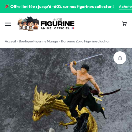
Offre limitée : jusqu’à -60% sur nos figurines collector !
Achete
Acceuil
»
Boutique Figurine Manga
»
Roronoa Zoro Figurine d’action