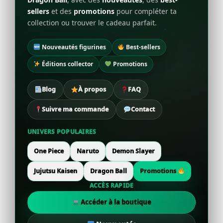
sellers
et des
promotions
pour compléter ta
collection ou trouver le cadeau parfait.
Nouveautés figurines
Best-sellers
Éditions collector
Promotions
Blog
À propos
FAQ
Suivre ma commande
Contact
UNIVERS POPULAIRES
One Piece
Naruto
Demon Slayer
Jujutsu Kaisen
Dragon Ball
Promotions
ACCÈS RAPIDE
Accéder à la boutique