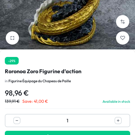
1/3
-29%
Roronoa Zoro Figurine d’action
in
Figurine Équipage du Chapeau de Paille
98,96
€
139,91
€
Save:
41,00
€
Available in stock