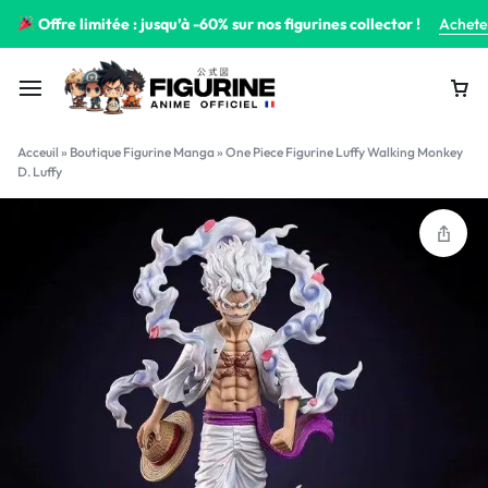
Offre limitée : jusqu’à -60% sur nos figurines collector !
Achete
Acceuil
»
Boutique Figurine Manga
»
One Piece Figurine Luffy Walking Monkey
D. Luffy