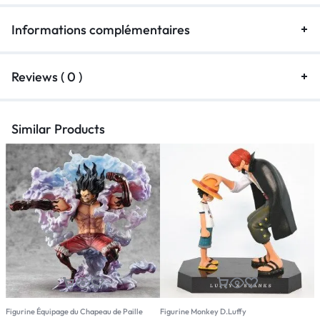
Informations complémentaires
Reviews ( 0 )
Similar Products
Figurine Équipage du Chapeau de Paille
Figurine Monkey D.Luffy
F