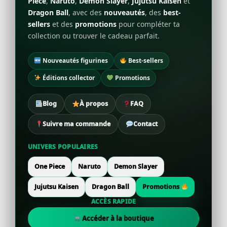
Piece
,
Naruto
,
Demon Slayer
,
Jujutsu Kaisen
et
Dragon Ball
, avec des
nouveautés
, des
best-
sellers
et des
promotions
pour compléter ta
collection ou trouver le cadeau parfait.
Nouveautés figurines
Best-sellers
Éditions collector
Promotions
Blog
À propos
FAQ
Suivre ma commande
Contact
UNIVERS POPULAIRES
One Piece
Naruto
Demon Slayer
Jujutsu Kaisen
Dragon Ball
Promotions
ACCÈS RAPIDE
Accéder à la boutique