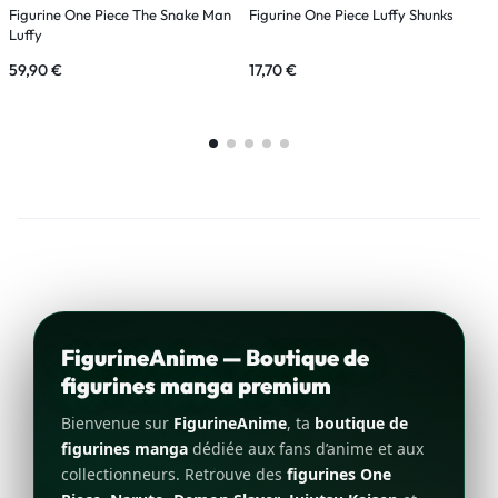
Figurine One Piece The Snake Man
Figurine One Piece Luffy Shunks
F
Luffy
G
59,90
€
17,70
€
2
FigurineAnime — Boutique de
figurines manga premium
Bienvenue sur
FigurineAnime
, ta
boutique de
figurines manga
dédiée aux fans d’anime et aux
collectionneurs. Retrouve des
figurines One