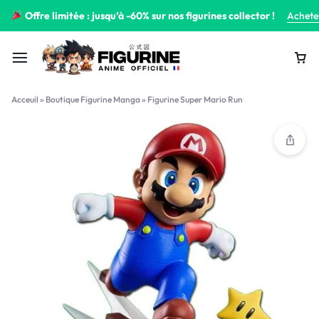
Offre limitée : jusqu’à -60% sur nos figurines collector !
Achete
Acceuil
»
Boutique Figurine Manga
»
Figurine Super Mario Run