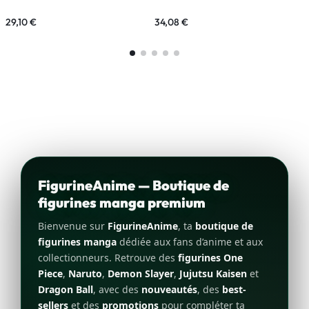
29,10
€
34,08
€
3
FigurineAnime — Boutique de
figurines manga premium
Bienvenue sur
FigurineAnime
, ta
boutique de
figurines manga
dédiée aux fans d’anime et aux
collectionneurs. Retrouve des
figurines One
Piece
,
Naruto
,
Demon Slayer
,
Jujutsu Kaisen
et
Dragon Ball
, avec des
nouveautés
, des
best-
sellers
et des
promotions
pour compléter ta