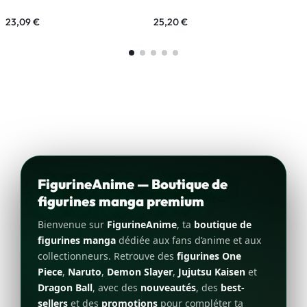
23,09
€
25,20
€
4
FigurineAnime — Boutique de
figurines manga premium
Bienvenue sur
FigurineAnime
, ta
boutique de
figurines manga
dédiée aux fans d’anime et aux
collectionneurs. Retrouve des
figurines One
Piece
,
Naruto
,
Demon Slayer
,
Jujutsu Kaisen
et
Dragon Ball
, avec des
nouveautés
, des
best-
sellers
et des
promotions
pour compléter ta