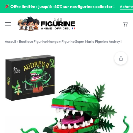
Offre limitée : jusqu’à -60% sur nos figurines collector !
Achete
Acceuil
»
Boutique Figurine Manga
»
Figurine Super Mario Figurine Audrey II