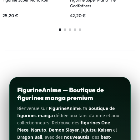
Godfathers
25,20
€
42,20
€
8
FigurineAnime — Boutique de
figurines manga premium
Bienvenue sur
FigurineAnime
, ta
boutique de
figurines manga
dédiée aux fans d’anime et aux
collectionneurs. Retrouve des
figurines One
Piece
,
Naruto
,
Demon Slayer
,
Jujutsu Kaisen
et
Dragon Ball
, avec des
nouveautés
, des
best-