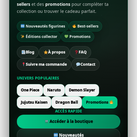
sellers
et des
promotions
pour compléter ta
collection ou trouver le cadeau parfait.
Nouveautés figurines
Best-sellers
Éditions collector
Promotions
Blog
À propos
FAQ
Suivre ma commande
Contact
UNIVERS POPULAIRES
One Piece
Naruto
Demon Slayer
Jujutsu Kaisen
Dragon Ball
Promotions
ACCÈS RAPIDE
Accéder à la boutique
Nouveautés