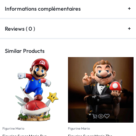
Informations complémentaires
Reviews ( 0 )
Similar Products
Figurine Mario
Figurine Mario
F
Figurine Super Mario Run
Figurine Super Mario The
F