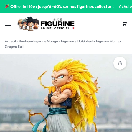
Offre limitée : jusqu’à -60% sur nos figurines collector !
Achete
Acceuil
»
Boutique Figurine Manga
»
Figurine SJJ3 Gotenks Figurine Manga
Dragon Ball