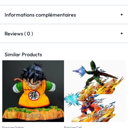
Informations complémentaires
Reviews ( 0 )
Similar Products
Figurine Gohan
Figurine Cell
F