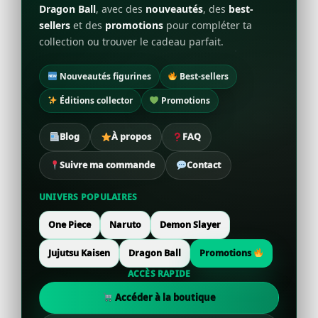
Dragon Ball
, avec des
nouveautés
, des
best-
sellers
et des
promotions
pour compléter ta
collection ou trouver le cadeau parfait.
Nouveautés figurines
Best-sellers
Éditions collector
Promotions
Blog
À propos
FAQ
Suivre ma commande
Contact
UNIVERS POPULAIRES
One Piece
Naruto
Demon Slayer
Jujutsu Kaisen
Dragon Ball
Promotions
ACCÈS RAPIDE
Accéder à la boutique