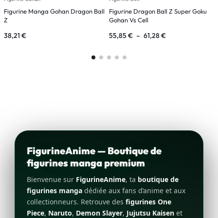
Figurine Manga Gohan Dragon Ball
Figurine Dragon Ball Z Super Goku
F
Z
Gohan Vs Cell
G
38,21
€
55,85
€
–
61,28
€
4
FigurineAnime — Boutique de
figurines manga premium
Bienvenue sur
FigurineAnime
, ta
boutique de
figurines manga
dédiée aux fans d’anime et aux
collectionneurs. Retrouve des
figurines One
Piece
,
Naruto
,
Demon Slayer
,
Jujutsu Kaisen
et