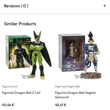
Reviews ( 0 )
Similar Products
Figurine Cell
Figurine Dragon Ball
F
Figurine Dragon Ball Z Cell
Figurine Dragon Ball Vegeta
F
Samouraï
40,46
€
48,61
€
6