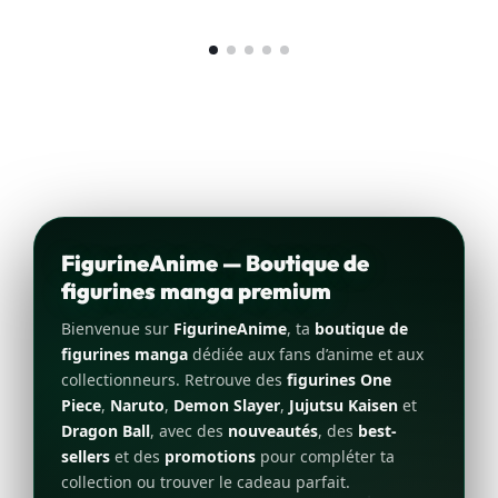
FigurineAnime — Boutique de
figurines manga premium
Bienvenue sur
FigurineAnime
, ta
boutique de
figurines manga
dédiée aux fans d’anime et aux
collectionneurs. Retrouve des
figurines One
Piece
,
Naruto
,
Demon Slayer
,
Jujutsu Kaisen
et
Dragon Ball
, avec des
nouveautés
, des
best-
sellers
et des
promotions
pour compléter ta
collection ou trouver le cadeau parfait.