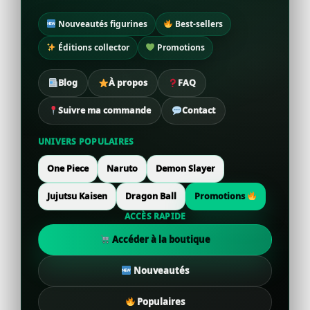
Nouveautés figurines
Best-sellers
Éditions collector
Promotions
Blog
À propos
FAQ
Suivre ma commande
Contact
UNIVERS POPULAIRES
One Piece
Naruto
Demon Slayer
Jujutsu Kaisen
Dragon Ball
Promotions
ACCÈS RAPIDE
Accéder à la boutique
Nouveautés
Populaires