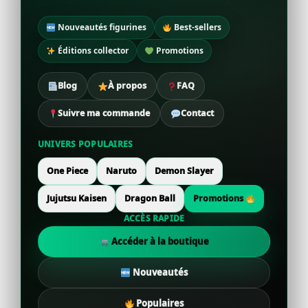
Nouveautés figurines
Best-sellers
Éditions collector
Promotions
Blog
À propos
FAQ
Suivre ma commande
Contact
UNIVERS POPULAIRES
One Piece
Naruto
Demon Slayer
Jujutsu Kaisen
Dragon Ball
Promotions
ACCÈS RAPIDE
Accéder à la boutique
Nouveautés
Populaires