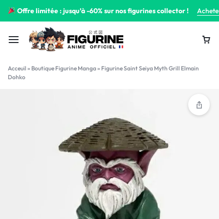
Offre limitée : jusqu’à -60% sur nos figurines collector !
Achete
Acceuil
»
Boutique Figurine Manga
»
Figurine Saint Seiya Myth Grill Elmain
Dohko