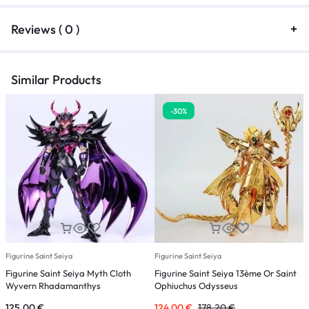
Reviews ( 0 )
Similar Products
-30%
Figurine Saint Seiya
Figurine Saint Seiya
F
Figurine Saint Seiya Myth Cloth
Figurine Saint Seiya 13ème Or Saint
F
Wyvern Rhadamanthys
Ophiuchus Odysseus
V
2
125,00
€
124,00
€
178,20
€
6