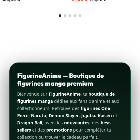
FigurineAnime — Boutique de
figurines manga premium
Bienvenue sur
FigurineAnime
, ta
boutique de
figurines manga
dédiée aux fans d’anime et aux
collectionneurs. Retrouve des
figurines One
Piece
,
Naruto
,
Demon Slayer
,
Jujutsu Kaisen
et
Dragon Ball
, avec des
nouveautés
, des
best-
sellers
et des
promotions
pour compléter ta
collection ou trouver le cadeau parfait.