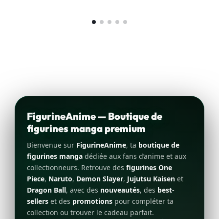
FigurineAnime — Boutique de
figurines manga premium
Bienvenue sur
FigurineAnime
, ta
boutique de
figurines manga
dédiée aux fans d’anime et aux
collectionneurs. Retrouve des
figurines One
Piece
,
Naruto
,
Demon Slayer
,
Jujutsu Kaisen
et
Dragon Ball
, avec des
nouveautés
, des
best-
sellers
et des
promotions
pour compléter ta
collection ou trouver le cadeau parfait.