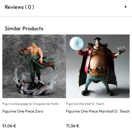
Reviews ( 0 )
Similar Products
Figurine Équipage du Chapeau de Paille
Figurine Marshall D. Teach
F
Figurine One Piece Zoro
Figurine One Piece Marshall D. Teach
F
A
51,06
€
71,36
€
4