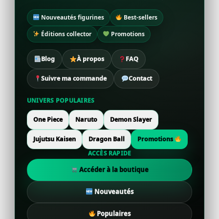
Nouveautés figurines
Best-sellers
Éditions collector
Promotions
Blog
À propos
FAQ
Suivre ma commande
Contact
UNIVERS POPULAIRES
One Piece
Naruto
Demon Slayer
Jujutsu Kaisen
Dragon Ball
Promotions
ACCÈS RAPIDE
Accéder à la boutique
Nouveautés
Populaires