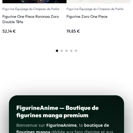
Figurine Équipage du Chapeau de Paille
Figurine Équipage du Chapeau de Paille
F
Figurine One Piece Roronoa Zoro
Figurine Zoro One Piece
F
Double Tête
B
52,14
€
19,85
€
1
FigurineAnime — Boutique de
figurines manga premium
Bienvenue sur
FigurineAnime
, ta
boutique de
figurines manga
dédiée aux fans d’anime et aux