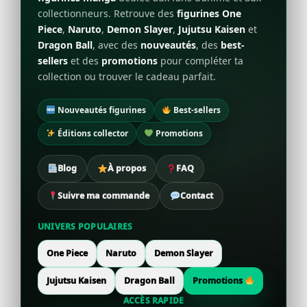
collectionneurs. Retrouve des
figurines One
Piece
,
Naruto
,
Demon Slayer
,
Jujutsu Kaisen
et
Dragon Ball
, avec des
nouveautés
, des
best-
sellers
et des
promotions
pour compléter ta
collection ou trouver le cadeau parfait.
Nouveautés figurines
Best-sellers
Éditions collector
Promotions
Blog
À propos
FAQ
Suivre ma commande
Contact
UNIVERS POPULAIRES
One Piece
Naruto
Demon Slayer
Jujutsu Kaisen
Dragon Ball
Promotions
ACCÈS RAPIDE