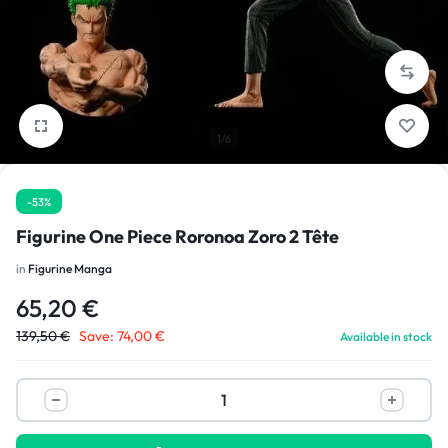
1/6
-53%
Figurine One Piece Roronoa Zoro 2 Tête
in
Figurine Manga
65,20
€
139,50
€
Save:
74,00
€
Available in stock