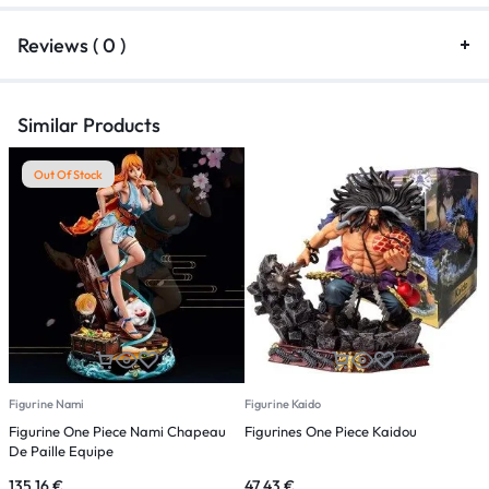
Reviews ( 0 )
Similar Products
Out Of Stock
Figurine Nami
Figurine Kaido
F
Figurine One Piece Nami Chapeau
Figurines One Piece Kaidou
F
De Paille Equipe
G
135,16
€
47,43
€
2