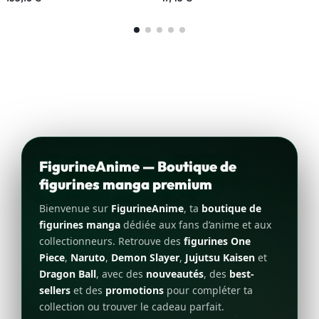
FigurineAnime — Boutique de
figurines manga premium
Bienvenue sur
FigurineAnime
, ta
boutique de
figurines manga
dédiée aux fans d’anime et aux
collectionneurs. Retrouve des
figurines One
Piece
,
Naruto
,
Demon Slayer
,
Jujutsu Kaisen
et
Dragon Ball
, avec des
nouveautés
, des
best-
sellers
et des
promotions
pour compléter ta
collection ou trouver le cadeau parfait.