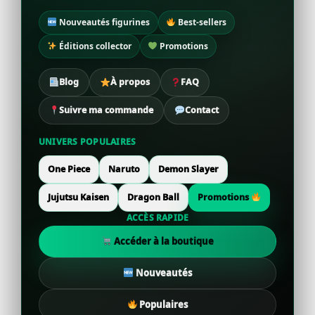
Nouveautés figurines
Best-sellers
Éditions collector
Promotions
Blog
À propos
FAQ
Suivre ma commande
Contact
UNIVERS POPULAIRES
One Piece
Naruto
Demon Slayer
Jujutsu Kaisen
Dragon Ball
Promotions
ACCÈS RAPIDE
Accéder à la boutique
Nouveautés
Populaires