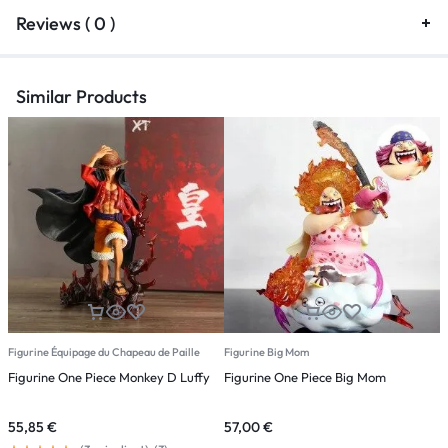
Reviews ( 0 )
Similar Products
Figurine Équipage du Chapeau de Paille
Figurine Big Mom
F
Figurine One Piece Monkey D Luffy
Figurine One Piece Big Mom
F
k
55,85
€
57,00
€
9