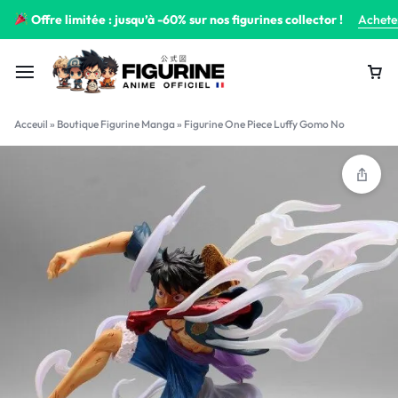
Offre limitée : jusqu’à -60% sur nos figurines collector !
Achete
Acceuil
»
Boutique Figurine Manga
»
Figurine One Piece Luffy Gomo No