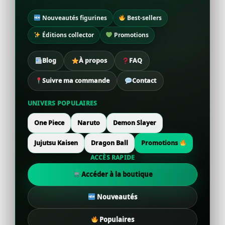
Nouveautés figurines
Best-sellers
Éditions collector
Promotions
Blog
À propos
FAQ
Suivre ma commande
Contact
UNIVERS POPULAIRES
One Piece
Naruto
Demon Slayer
Jujutsu Kaisen
Dragon Ball
Promotions
ACCÈS RAPIDE
Accéder à la boutique
Nouveautés
Populaires