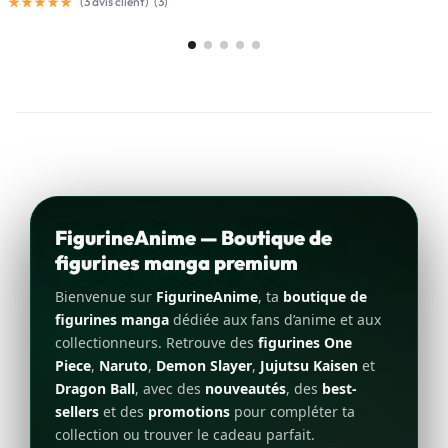
(
3
avis client)
(
3
)
FigurineAnime — Boutique de
figurines manga premium
Bienvenue sur
FigurineAnime
, ta
boutique de
figurines manga
dédiée aux fans d’anime et aux
collectionneurs. Retrouve des
figurines One
Piece
,
Naruto
,
Demon Slayer
,
Jujutsu Kaisen
et
Dragon Ball
, avec des
nouveautés
, des
best-
sellers
et des
promotions
pour compléter ta
collection ou trouver le cadeau parfait.