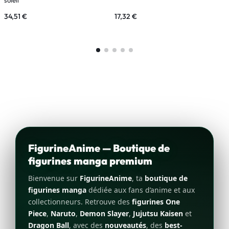
34,51
€
17,32
€
1
FigurineAnime — Boutique de
figurines manga premium
Bienvenue sur
FigurineAnime
, ta
boutique de
figurines manga
dédiée aux fans d’anime et aux
collectionneurs. Retrouve des
figurines One
Piece
,
Naruto
,
Demon Slayer
,
Jujutsu Kaisen
et
Dragon Ball
, avec des
nouveautés
, des
best-