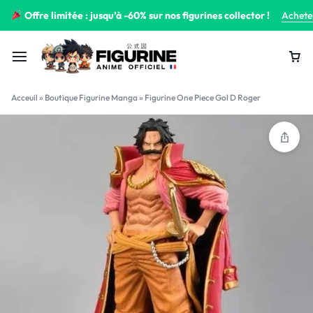
Offre limitée : jusqu’à -60% sur nos figurines collector !
Achete
Acceuil
»
Boutique Figurine Manga
»
Figurine One Piece Gol D Roger