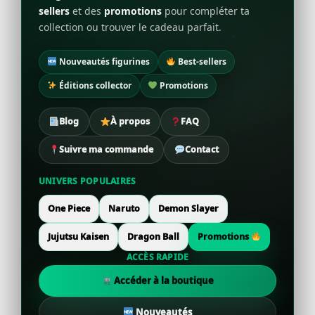
sellers
et des
promotions
pour compléter ta
collection ou trouver le cadeau parfait.
Nouveautés figurines
Best-sellers
Éditions collector
Promotions
Blog
À propos
FAQ
Suivre ma commande
Contact
UNIVERS POPULAIRES
One Piece
Naruto
Demon Slayer
Jujutsu Kaisen
Dragon Ball
Promotions
ACCÈS RAPIDE
Accéder à la boutique
Nouveautés