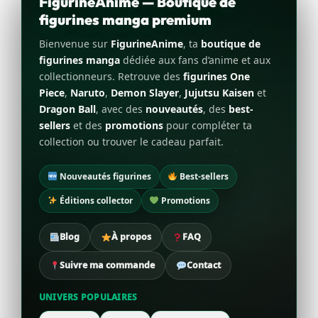
FigurineAnime — Boutique de
figurines manga premium
Bienvenue sur
FigurineAnime
, ta
boutique de
figurines manga
dédiée aux fans d’anime et aux
collectionneurs. Retrouve des
figurines One
Piece
,
Naruto
,
Demon Slayer
,
Jujutsu Kaisen
et
Dragon Ball
, avec des
nouveautés
, des
best-
sellers
et des
promotions
pour compléter ta
collection ou trouver le cadeau parfait.
Nouveautés figurines
Best-sellers
Éditions collector
Promotions
Blog
À propos
FAQ
Suivre ma commande
Contact
UNIVERS POPULAIRES