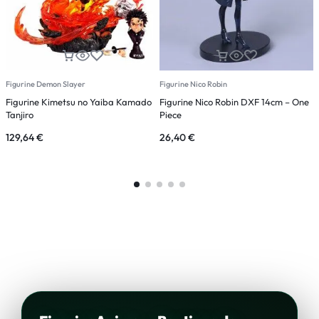
Figurine Demon Slayer
Figurine Nico Robin
F
Figurine Kimetsu no Yaiba Kamado
Figurine Nico Robin DXF 14cm – One
F
Tanjiro
Piece
K
129,64
€
26,40
€
3