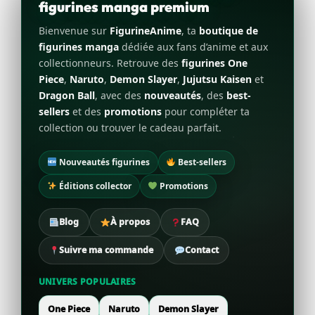
figurines manga premium
Bienvenue sur
FigurineAnime
, ta
boutique de
figurines manga
dédiée aux fans d’anime et aux
collectionneurs. Retrouve des
figurines One
Piece
,
Naruto
,
Demon Slayer
,
Jujutsu Kaisen
et
Dragon Ball
, avec des
nouveautés
, des
best-
sellers
et des
promotions
pour compléter ta
collection ou trouver le cadeau parfait.
Nouveautés figurines
Best-sellers
Éditions collector
Promotions
Blog
À propos
FAQ
Suivre ma commande
Contact
UNIVERS POPULAIRES
One Piece
Naruto
Demon Slayer