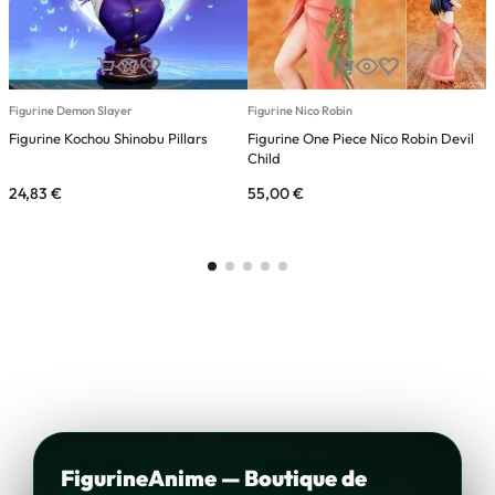
Figurine Demon Slayer
Figurine Nico Robin
F
Figurine Kochou Shinobu Pillars
Figurine One Piece Nico Robin Devil
F
Child
K
24,83
€
55,00
€
4
FigurineAnime — Boutique de