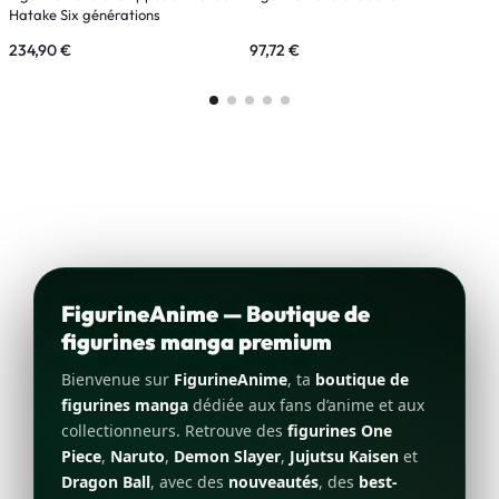
Hatake Six générations
O
234,90
€
97,72
€
8
FigurineAnime — Boutique de
figurines manga premium
Bienvenue sur
FigurineAnime
, ta
boutique de
figurines manga
dédiée aux fans d’anime et aux
collectionneurs. Retrouve des
figurines One
Piece
,
Naruto
,
Demon Slayer
,
Jujutsu Kaisen
et
Dragon Ball
, avec des
nouveautés
, des
best-