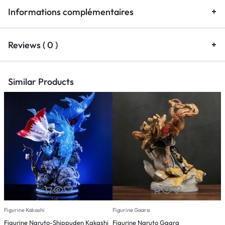
Informations complémentaires
Reviews ( 0 )
Similar Products
Figurine Kakashi
Figurine Gaara
F
Figurine Naruto-Shippuden Kakashi
Figurine Naruto Gaara
F