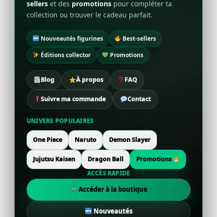
sellers
et des
promotions
pour compléter ta
collection ou trouver le cadeau parfait.
Nouveautés figurines
Best-sellers
Éditions collector
Promotions
Blog
À propos
FAQ
Suivre ma commande
Contact
UNIVERS POPULAIRES
One Piece
Naruto
Demon Slayer
Jujutsu Kaisen
Dragon Ball
Promotions
ACCÈS RAPIDE
Accéder à la boutique
Nouveautés